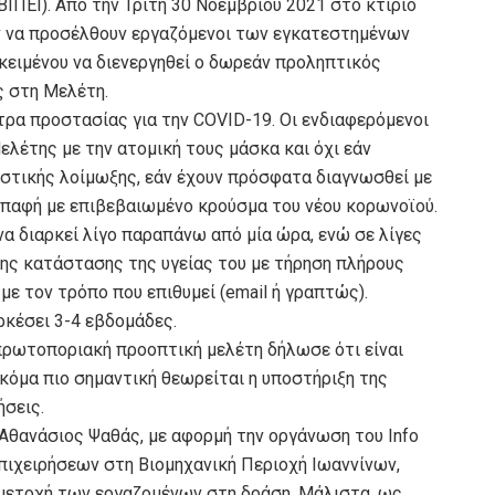
ΙΠΕΙ). Από την Τρίτη 30 Νοεμβρίου 2021 στο κτίριο
ύν να προσέλθουν εργαζόμενοι των εγκατεστημένων
κειμένου να διενεργηθεί ο δωρεάν προληπτικός
ς στη Μελέτη.
τρα προστασίας για την COVID-19. Οι ενδιαφερόμενοι
λέτης με την ατομική τους μάσκα και όχι εάν
τικής λοίμωξης, εάν έχουν πρόσφατα διαγνωσθεί με
επαφή με επιβεβαιωμένο κρούσμα του νέου κορωνοϊού.
α διαρκεί λίγο παραπάνω από μία ώρα, ενώ σε λίγες
ης κατάστασης της υγείας του με τήρηση πλήρους
με τον τρόπο που επιθυμεί (email ή γραπτώς).
ρκέσει 3-4 εβδομάδες.
 πρωτοποριακή προοπτική μελέτη δήλωσε ότι είναι
κόμα πιο σημαντική θεωρείται η υποστήριξη της
ήσεις.
. Αθανάσιος Ψαθάς, με αφορμή την οργάνωση του Info
ιχειρήσεων στη Βιομηχανική Περιοχή Ιωαννίνων,
μμετοχή των εργαζομένων στη δράση. Μάλιστα, ως