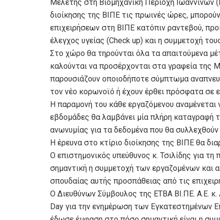
Μελέτης στη Βιομηχανική Περιοχή Ιωαννίνων (Β
διοίκησης της ΒΙΠΕ τις πρωινές ώρες, μπορο
επιχειρήσεων στη ΒΙΠΕ κατόπιν ραντεβού, προ
έλεγχος υγείας (Check up) και η συμμετοχή του
Στο χώρο θα τηρούνται όλα τα απαιτούμενα μέ
καλούνται να προσέρχονται στα γραφεία της Με
παρουσιάζουν οποιοδήποτε σύμπτωμα αναπνευσ
τον νέο κορωνοϊό ή έχουν έρθει πρόσφατα σε 
Η παραμονή του κάθε εργαζόμενου αναμένεται ν
εβδομάδες θα λαμβάνει μία πλήρη καταγραφή τ
ανωνυμίας για τα δεδομένα που θα συλλεχθούν 
Η έρευνα στο κτίριο διοίκησης της ΒΙΠΕ θα δια
Ο επιστημονικός υπεύθυνος κ. Τσιλίδης για τη
σημαντική η συμμετοχή των εργαζομένων και α
σπουδαίας αυτής προσπάθειας από τις επιχειρ
Ο Διευθύνων Σύμβουλος της ΕΤΒΑ ΒΙ.ΠΕ. Α.Ε. κ
Day για την ενημέρωση των Εγκατεστημένων Επ
έδωσε έμφαση στο πόσο σημαντική είναι η συ