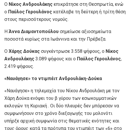
Ο
Νίκος Ανδρουλάκης
επικράτησε στη Θεσπρωτία, ενώ
ο
Παύλος Γερουλάνος
κατέλαβε τη δεύτερη ή τρίτη θέση
στους περισσότερους νομούς.
Η
Άννα Διαμαντοπούλου
σημείωσε αξιοσημείωτα
ποσοστά κυρίως στα Ιωάννινα και την Πρέβεζα.
Ο
Χάρης Δούκας
συγκέντρωσε 3.558 ψήφους, ο
Νίκος
Ανδρουλάκης
3.089 ψήφους και ο
Παύλος Γερουλάνος
,
2.419 ψήφους.
«Ναυάγησε» το ντιμπέιτ Ανδρουλάκη-Δούκα
«Ναυάγησε» η τηλεμαχία του Νίκου Ανδρουλάκη με τον
Χάρη Δούκα ενόψει του β γύρου των εσωκομματικών
εκλογών τη Κυριακή . Οι δύο πλευρές δεν μπόρεσαν να
συμφωνήσουν στο χρόνο διεξαγωγής του μολονότι
υπήρξε αρχική συμφωνία στις θεματικές ενότητες και
τους όρους κατά τα πρότυπα του ντιμπέιτ των «6» στο