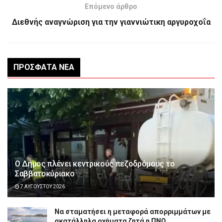
Επόμενο άρθρο
Διεθνής αναγνώριση για την γιαννιώτικη αργυροχοΐα
ΠΡΌΣΦΑΤΑ ΝΈΑ
Ο Δήμος πλένει κεντρικούς πεζοδρόμους το
Σαββατοκύριακο
7 ΑΥΓΟΎΣΤΟΥ 2026
Να σταματήσει η μεταφορά απορριμμάτων με
ακατάλληλα οχήματα ζητά η ΠΝΟ