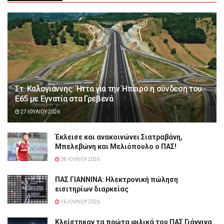
Στ. Καλογιάννης: Ήττα για την Ήπειρο η σύνδεση του
Ε65 με Εγνατία στα Γρεβενά
27 ΙΟΥΛΊΟΥ 2026
Έκλεισε και ανακοινώνει Σιατραβάνη,
Μπελεβώνη και Μελιόπουλο ο ΠΑΣ!
28 ΙΟΥΛΊΟΥ 2026
ΠΑΣ ΓΙΑΝΝΙΝΑ: Hλεκτρονική πώληση
εισιτηρίων διαρκείας
16 ΙΟΥΛΊΟΥ 2026
Κλείστηκαν τα πρώτα φιλικά του ΠΑΣ Γιάννινα