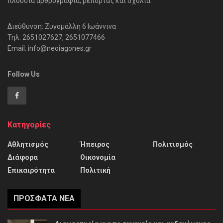
πλούσια αρθρογραφία, ρεπορτάζ και σχόλια.
Διεύθυνση: Ζυγομάλλη 6 Ιωάννινα
Τηλ: 2651027627, 2651077466
Email: info@neoiagones.gr
Follow Us
Κατηγορίες
Αθλητισμός
Ήπειρος
Πολιτισμός
Διάφορα
Οικονομία
Επικαιρότητα
Πολιτική
ΠΡΌΣΦΑΤΑ ΝΈΑ