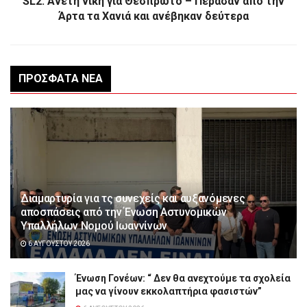
SL2: Άνετη νίκη για Θεσπρωτό – Πέρασαν από την
Άρτα τα Χανιά και ανέβηκαν δεύτερα
ΠΡΌΣΦΑΤΑ ΝΈΑ
Διαμαρτυρία για τς συνεχείς και αυξανόμενες
αποσπάσεις από την Ένωση Αστυνομικών
Υπαλλήλων Νομού Ιωαννίνων
6 ΑΥΓΟΎΣΤΟΥ 2026
Ένωση Γονέων: “ Δεν θα ανεχτούμε τα σχολεία
μας να γίνουν εκκολαπτήρια φασιστών”