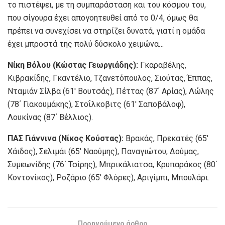
το πιστέψει, με τη συμπαράσταση και του κόσμου του,
που σίγουρα έχει απογοητευθεί από το 0/4, όμως θα
πρέπει να συνεχίσει να στηρίζει δυνατά, γιατί η ομάδα
έχει μπροστά της πολύ δύσκολο χειμώνα…
Νίκη Βόλου (Κώστας Γεωργιάδης):
Γκαραβέλης,
Κιβρακίδης, Γκαντέλιο, Τζανετόπουλος, Σιούτας, Έππας,
Νταμιάν Σίλβα (61′ Βουτσάς), Πέττας (87΄ Αρίας), Λώλης
(78΄ Γιακουμάκης), Στοΐλκοβιτς (61′ Σαποβάλοφ),
Λουκίνας (87΄ Βέλλιος).
ΠΑΣ Γιάννινα (Νίκος Κούστας):
Βρακάς, Πρεκατές (65′
Χάιδος), Σελιμάι (65′ Ναούμης), Παναγιώτου, Δούμας,
Συμεωνίδης (76΄ Τσίρης), Μπρικάλιατσα, Κρυπαράκος (80΄
Κοντονίκος), Ροζάριο (65′ Φλόρες), Αριγίμπι, Μπουλάρι.
Προηγούμενο άρθρο