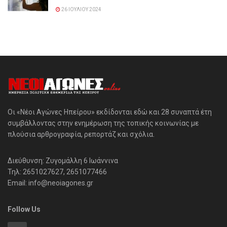
26 ΙΟΥΛΊΟΥ 2024
Οι «Νέοι Αγώνες Ηπείρου» εκδίδονται εδώ και 28 συναπτά έτη
συμβάλλοντας στην ενημέρωση της τοπικής κοινωνίας με
πλούσια αρθρογραφία, ρεπορτάζ και σχόλια.
Διεύθυνση: Ζυγομάλλη 6 Ιωάννινα
Τηλ: 2651027627, 2651077466
Email: info@neoiagones.gr
Follow Us