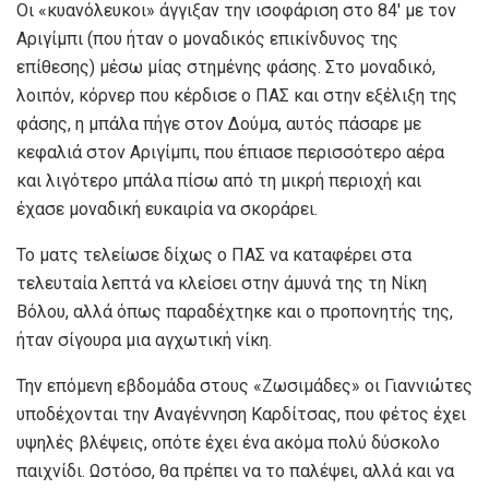
Οι «κυανόλευκοι» άγγιξαν την ισοφάριση στο 84′ με τον
Αριγίμπι (που ήταν ο μοναδικός επικίνδυνος της
επίθεσης) μέσω μίας στημένης φάσης. Στο μοναδικό,
λοιπόν, κόρνερ που κέρδισε ο ΠΑΣ και στην εξέλιξη της
φάσης, η μπάλα πήγε στον Δούμα, αυτός πάσαρε με
κεφαλιά στον Αριγίμπι, που έπιασε περισσότερο αέρα
και λιγότερο μπάλα πίσω από τη μικρή περιοχή και
έχασε μοναδική ευκαιρία να σκοράρει.
Το ματς τελείωσε δίχως ο ΠΑΣ να καταφέρει στα
τελευταία λεπτά να κλείσει στην άμυνά της τη Νίκη
Βόλου, αλλά όπως παραδέχτηκε και ο προπονητής της,
ήταν σίγουρα μια αγχωτική νίκη.
Την επόμενη εβδομάδα στους «Ζωσιμάδες» οι Γιαννιώτες
υποδέχονται την Αναγέννηση Καρδίτσας, που φέτος έχει
υψηλές βλέψεις, οπότε έχει ένα ακόμα πολύ δύσκολο
παιχνίδι. Ωστόσο, θα πρέπει να το παλέψει, αλλά και να