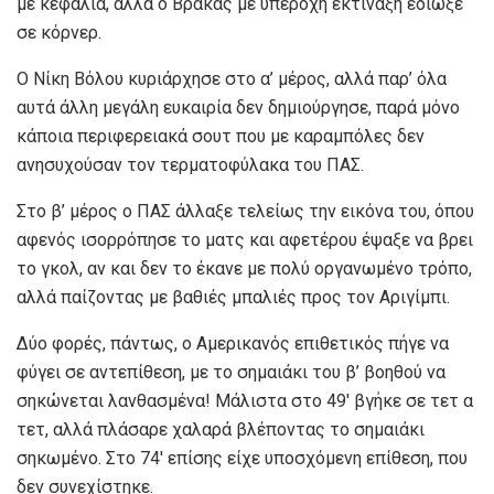
με κεφαλιά, αλλά ο Βρακάς με υπέροχη εκτίναξη έδιωξε
σε κόρνερ.
Ο Νίκη Βόλου κυριάρχησε στο α’ μέρος, αλλά παρ’ όλα
αυτά άλλη μεγάλη ευκαιρία δεν δημιούργησε, παρά μόνο
κάποια περιφερειακά σουτ που με καραμπόλες δεν
ανησυχούσαν τον τερματοφύλακα του ΠΑΣ.
Στο β’ μέρος ο ΠΑΣ άλλαξε τελείως την εικόνα του, όπου
αφενός ισορρόπησε το ματς και αφετέρου έψαξε να βρει
το γκολ, αν και δεν το έκανε με πολύ οργανωμένο τρόπο,
αλλά παίζοντας με βαθιές μπαλιές προς τον Αριγίμπι.
Δύο φορές, πάντως, ο Αμερικανός επιθετικός πήγε να
φύγει σε αντεπίθεση, με το σημαιάκι του β’ βοηθού να
σηκώνεται λανθασμένα! Μάλιστα στο 49′ βγήκε σε τετ α
τετ, αλλά πλάσαρε χαλαρά βλέποντας το σημαιάκι
σηκωμένο. Στο 74′ επίσης είχε υποσχόμενη επίθεση, που
δεν συνεχίστηκε.