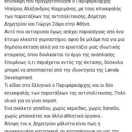
επίσκεψη που πραγματοποίησε ο Περιφερειάρχης
Ηπείρου, Αλέξανδρος Καχριμάνης, με τους επικεφαλής
των παρατάξεων της αντιπολίτευσης, Δημήτρη
Δημητρίου και Γιώργο Ζάψα στην Αθήνα.
Αυτό που αντίκρισαν όμως απέχει παρασάγγας από ένα
έτοιμο κλειστό γυμναστήριο, αφού δε μιλάμε πια για μια
δημόσια έκταση αλλά για το εργοτάξιο μιας ιδιωτικής
εταιρείας, όπου δουλεύεται το έργο της ανάπλασης.
Επομένως ό,τι περιέχεται εντός της έκτασης, δύσκολα
μπορεί να αποσπαστεί από την ιδιοκτησία της Lamda
Development.
Τι είδαν στο Ελληνικό ο Περιφερειάρχης και οι δύο
επικεφαλής των παρατάξεων της αντιπολίτευσης; Πολύ
υλικό για να γίνει σκραπ.
Ένα σκελετό γηπέδου, χωρίς κερκίδες, χωρίς δάπεδο,
χωρίς μπασκέτες και άλλα αθλητικά όργανα…
Άποψη του κ. Δημητρίου μάλιστα είναι πως η
συγκεκριμένη κατασκευή, αν καταφέρουμε να μας την