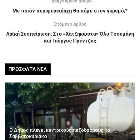
Προηγούμενο άρθρο
Με ποιόν περιφερειάρχη θα πάμε στον γκρεμό;*
Επόμενο άρθρο
Λαϊκή Συσπείρωση: Στο «Χατζηκώστα» Όλυ Τσουμάνη
και Γιώργος Πρέντζας
ΠΡΌΣΦΑΤΑ ΝΈΑ
Ο Δήμος πλένει κεντρικούς πεζοδρόμους το
Σαββατοκύριακο