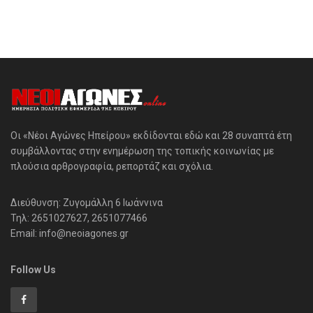
Οι «Νέοι Αγώνες Ηπείρου» εκδίδονται εδώ και 28 συναπτά έτη
συμβάλλοντας στην ενημέρωση της τοπικής κοινωνίας με
πλούσια αρθρογραφία, ρεπορτάζ και σχόλια.
Διεύθυνση: Ζυγομάλλη 6 Ιωάννινα
Τηλ: 2651027627, 2651077466
Email: info@neoiagones.gr
Follow Us