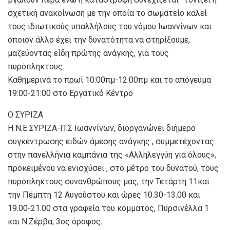
σχετική ανακοίνωση με την οποία το σωματείο καλεί
τους ιδιωτικούς υπαλλήλους του νόμου Ιωαννίνων και
όποιον άλλο έχει την δυνατότητα να στηρίξουμε,
μαζεύοντας είδη πρώτης ανάγκης, για τους
πυρόπληκτους.
Καθημερινά το πρωί 10:00πμ-12:00πμ και το απόγευμα
19:00-21:00 στο Εργατικό Κέντρο
Ο ΣΥΡΙΖΑ
H N.E ΣΥΡΙΖΑ-Π.Σ Ιωαννίνων, διοργανώνει διήμερο
συγκέντρωσης ειδών άμεσης ανάγκης , συμμετέχοντας
στην πανελλήνια καμπάνια της «Αλληλεγγύη για όλους»,
προκειμένου να ενισχύσει , στο μέτρο του δυνατού, τους
πυρόπληκτους συνανθρώπους μας, την Τετάρτη 11και
την Πέμπτη 12 Αυγούστου και ώρες 10.30-13.00 και
19.00-21.00 στα γραφεία του κόμματος, Πυρσινέλλα 1
και Ν.Ζέρβα, 3ος όροφος.