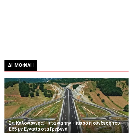
ΔΗΜΟΦΙΛΉ
Στ. Καλογιάννης: Ήττα για την Ήπειρο η σύνδεση του
Ε65 με Εγνατία στα Γρεβενά