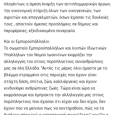
πληγέντων, η άμεση έναρξη των αντιπλημμυρικών έργων,
την οικονομική στήριξη όλων των οικογενειών, των
αγροτών και επαγγελματιών, όσων έχασαν τις δουλειές
τους , απαιτούν άμεσες προσλήψεις σε δήμους και
περιφέρειες, εξειδικευμένα συνεργεία.
Kαι οι Εμποροϋπάλληλοι
Το σωματείο Εμποροϋπαλλήλων και λοιπών Ιδιωτικών
Υπαλλήλων του Νομού Ιωαννίνων εκφράζει την
αλληλεγγύη του στους πυρόπληκτους συνανθρώπους
μας σε όλη Ελλάδα. “Αυτές τις μέρες όλοι ήμαστε με το
βλέμμα στραμμένο στις περιοχές που έχουν γίνει
στάχτη δάση, σπίτια, ζώα, καλλιέργειες και έχουν
κινδυνέψει ανθρώπινες ζωές. Τώρα είναι ώρα να
εκφράσουμε και έμπρακτα την αλληλεγγύη μας στους
πυρόπληκτους που έχασαν ότι είχαν και δεν είχαν, δεν
έχουν που να μείνουν πως να συντηρηθούν, πώς να τα
βγάλουν πέρα ενώ η καταστροφή συνεχίζεται” τονίζει η