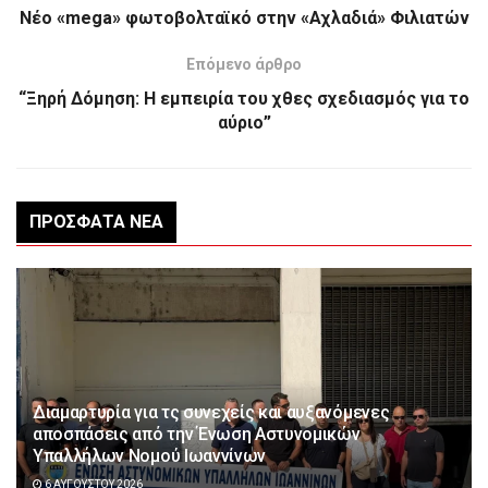
Νέο «mega» φωτοβολταϊκό στην «Αχλαδιά» Φιλιατών
Επόμενο άρθρο
“Ξηρή Δόμηση: Η εμπειρία του χθες σχεδιασμός για το
αύριο”
ΠΡΌΣΦΑΤΑ ΝΈΑ
Διαμαρτυρία για τς συνεχείς και αυξανόμενες
αποσπάσεις από την Ένωση Αστυνομικών
Υπαλλήλων Νομού Ιωαννίνων
6 ΑΥΓΟΎΣΤΟΥ 2026