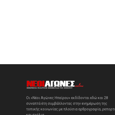
Οι «Νέοι Αγώνες Ηπείρου» εκδίδονται εδώ και 28
συναπτά έτη συμβάλλοντας στην ενημέρωση της
τοπικής κοινωνίας με πλούσια αρθρογραφία, ρεπορτ
και σχόλια.