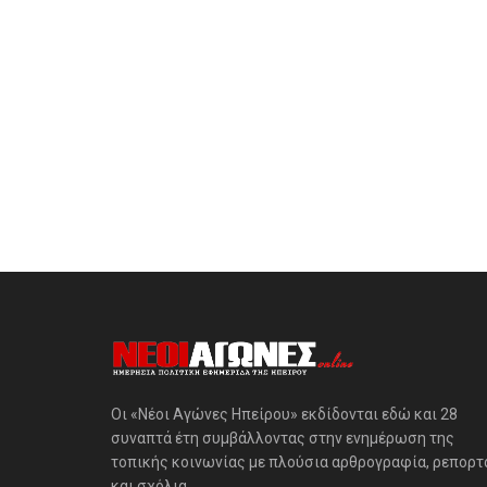
Οι «Νέοι Αγώνες Ηπείρου» εκδίδονται εδώ και 28
συναπτά έτη συμβάλλοντας στην ενημέρωση της
τοπικής κοινωνίας με πλούσια αρθρογραφία, ρεπορτ
και σχόλια.