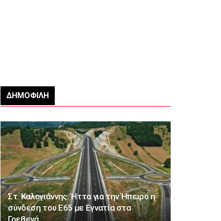
ΔΗΜΟΦΙΛΉ
Στ. Καλογιάννης: Ήττα για την Ήπειρο η
σύνδεση του Ε65 με Εγνατία στα
Γρεβενά