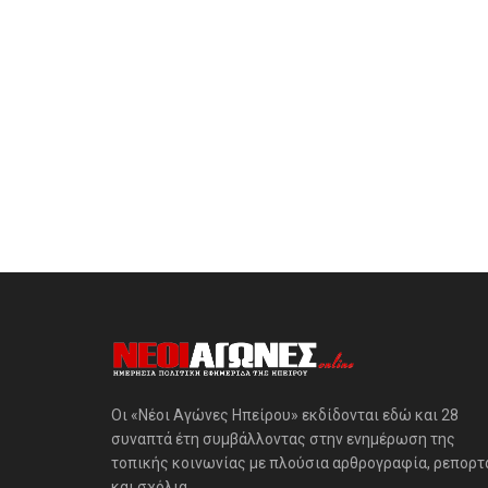
Οι «Νέοι Αγώνες Ηπείρου» εκδίδονται εδώ και 28
συναπτά έτη συμβάλλοντας στην ενημέρωση της
τοπικής κοινωνίας με πλούσια αρθρογραφία, ρεπορτ
και σχόλια.