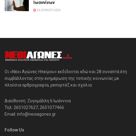
Ιωαννίνων
26 ΙΟΥΛΊΟΥ 2024
Οι «Νέοι Αγώνες Ηπείρου» εκδίδονται εδώ και 28 συναπτά έτη
συμβάλλοντας στην ενημέρωση της τοπικής κοινωνίας με
πλούσια αρθρογραφία, ρεπορτάζ και σχόλια.
Διεύθυνση: Ζυγομάλλη 6 Ιωάννινα
Τηλ: 2651027627, 2651077466
Email: info@neoiagones.gr
Follow Us