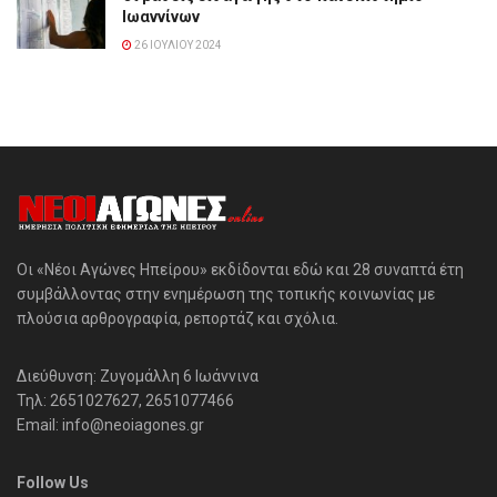
Ιωαννίνων
26 ΙΟΥΛΊΟΥ 2024
Οι «Νέοι Αγώνες Ηπείρου» εκδίδονται εδώ και 28 συναπτά έτη
συμβάλλοντας στην ενημέρωση της τοπικής κοινωνίας με
πλούσια αρθρογραφία, ρεπορτάζ και σχόλια.
Διεύθυνση: Ζυγομάλλη 6 Ιωάννινα
Τηλ: 2651027627, 2651077466
Email: info@neoiagones.gr
Follow Us