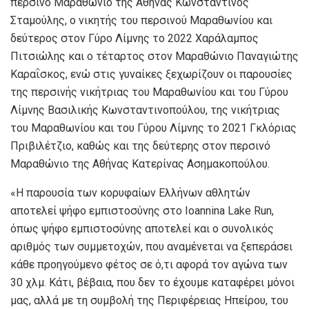
περσινό Μαραθώνιο της Αθήνας Κωνσταντίνος
Σταμούλης, ο νικητής του περσινού Μαραθωνίου και
δεύτερος στον Γύρο Λίμνης το 2022 Χαράλαμπος
Πιτσιώλης και ο τέταρτος στον Μαραθώνιο Παναγιώτης
Καραΐσκος, ενώ στις γυναίκες ξεχωρίζουν οι παρουσίες
της περσινής νικήτριας του Μαραθωνίου και του Γύρου
Λίμνης Βασιλικής Κωνσταντινοπούλου, της νικήτριας
του Μαραθωνίου και του Γύρου Λίμνης το 2021 Γκλόριας
Πριβιλέτζιο, καθώς και της δεύτερης στον περσινό
Μαραθώνιο της Αθήνας Κατερίνας Ασημακοπούλου.
«Η παρουσία των κορυφαίων Ελλήνων αθλητών
αποτελεί ψήφο εμπιστοσύνης στο Ioannina Lake Run,
όπως ψήφο εμπιστοσύνης αποτελεί και ο συνολικός
αριθμός των συμμετοχών, που αναμένεται να ξεπεράσει
κάθε προηγούμενο φέτος σε ό,τι αφορά τον αγώνα των
30 χλμ. Κάτι, βέβαια, που δεν το έχουμε καταφέρει μόνοι
μας, αλλά με τη συμβολή της Περιφέρειας Ηπείρου, του