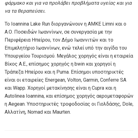
φάρμακο και για να προλάβει προβλήματα υγείας και για
να τα θεραπεύσει.
To Ioannina Lake Run διοργανώνουν η ΑΜΚΕ Limni και ο
Α.Ο. Ποσειδών Ιωαννίνων, σε συνεργασία με την
Περιφέρεια Ηπείρου, τον Δήμο Ιωαννιτών και το
Επιμελητήριο Ιωαννίνων, ενώ τελεί υπό την αιγίδα του
Υπουργείου Τουρισμού. Μεγάλος χορηγός είναι η εταιρεία
Βίκος Α.Ε., επίσημος χορηγός η bwin και χορηγοί η
Τράπεζα Ηπείρου και η Puma. Επίσημοι υποστηρικτές
είναι οι εταιρείες Energean, Volton, Garmin, Conferre SA
και Wapp. Χορηγοί μετακίνησης είναι η Cupra και η
Autolinea Ioannina, και επίσημος χορηγός αερομεταφορών
η Aegean. Υποστηρικτές τροφοδοσίας οι Γιολδάσης, Dole,
Αλλατίνη, Nomad και Maurten.