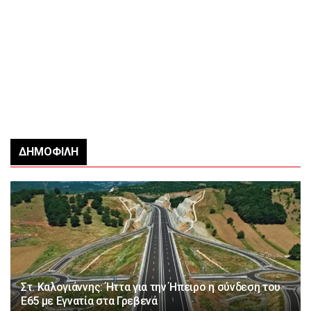
ΔΗΜΟΦΙΛΉ
Στ. Καλογιάννης: Ήττα για την Ήπειρο η σύνδεση του
Ε65 με Εγνατία στα Γρεβενά