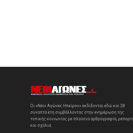
Οι «Νέοι Αγώνες Ηπείρου» εκδίδονται εδώ και 28
συναπτά έτη συμβάλλοντας στην ενημέρωση της
τοπικής κοινωνίας με πλούσια αρθρογραφία, ρεπορτ
και σχόλια.