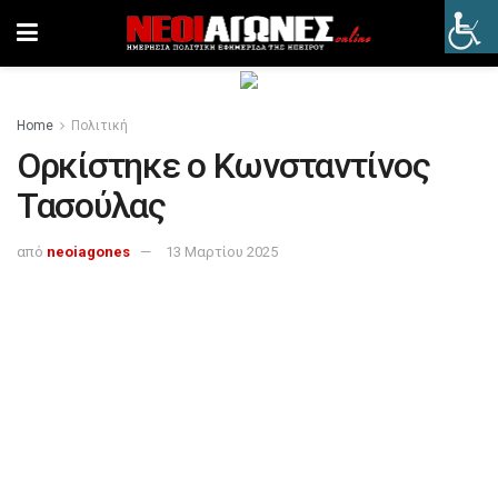
Home
Πολιτική
Ορκίστηκε ο Κωνσταντίνος
Τασούλας
από
neoiagones
13 Μαρτίου 2025