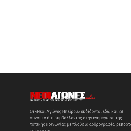
Οι «Νέοι Αγώνες Ηπείρου» εκδίδονται εδώ και 28
συναπτά έτη συμβάλλοντας στην ενημέρωση της
τοπικής κοινωνίας με πλούσια αρθρογραφία, ρεπορτ
και σχόλια.