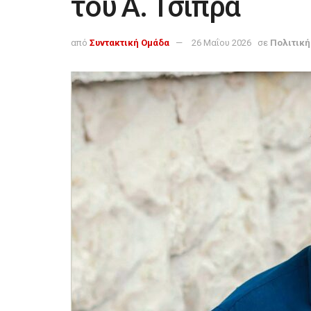
του Α. Τσίπρα
από
Συντακτική Ομάδα
26 Μαΐου 2026
σε
Πολιτική