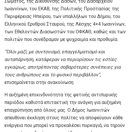
Σώματος, της Διεύθυνσης Δασών, του Δασαρχείου
Ιωαννίνων, του ΕΚΑΒ, της Πολιτικής Προστασίας της
Περιφέρειας Ηπείρου, των υπαλλήλων του Δήμου, του
Ελληνικού Ερυθρού Σταυρού, της Λέσχης 4×4 Ιωαννίνων,
των Εθελοντών Διασωστών του ΟΦΚΑΘ, καθώς και των
πολιτών που συνέδραμαν με ψυχραιμία και προθυμία.
“
Όλοι μαζί, με συντονισμό, επαγγελματισμό και
αυταπάρνηση, κατάφεραν να περιορίσουν τις εστίες
εγκαίρως, αποτρέποντας σοβαρότερες συνέπειες για
τους ανθρώπους και το φυσικό περιβάλλον
”
,
επισημαίνεται στην ανακοίνωση.
Η αυξημένη επικινδυνότητα της φετινής αντιπυρικής
περιόδου καθιστά επιτακτική την ανάγκη για αυξημένη
επαγρύπνηση από όλους μας. Ο Δήμος Ιωαννιτών
απευθύνει έκκληση στους πολίτες να αποφεύγουν κάθε
ενέργεια που μπορεί να προκαλέσει πυρκαγιά, να τηρούν