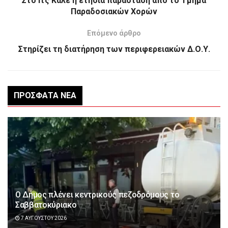
Στο Ιτς Καλέ η ετήσια παράσταση από το Τμήμα
Παραδοσιακών Χορών
Επόμενο άρθρο
Στηρίζει τη διατήρηση των περιφερειακών Δ.Ο.Υ.
ΠΡΌΣΦΑΤΑ ΝΈΑ
Ο Δήμος πλένει κεντρικούς πεζοδρόμους το
Σαββατοκύριακο
7 ΑΥΓΟΎΣΤΟΥ 2026