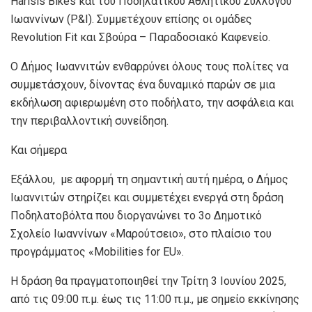
Harisis Bikes και του Ποδηλατικού Αθλητικού Συλλόγου
Ιωαννίνων (P&I). Συμμετέχουν επίσης οι ομάδες
Revolution Fit και Σβούρα – Παραδοσιακό Καφενείο.
Ο Δήμος Ιωαννιτών ενθαρρύνει όλους τους πολίτες να
συμμετάσχουν, δίνοντας ένα δυναμικό παρών σε μια
εκδήλωση αφιερωμένη στο ποδήλατο, την ασφάλεια και
την περιβαλλοντική συνείδηση.
Και σήμερα
Εξάλλου, με αφορμή τη σημαντική αυτή ημέρα, ο Δήμος
Ιωαννιτών στηρίζει και συμμετέχει ενεργά στη δράση
Ποδηλατοβόλτα που διοργανώνει το 3ο Δημοτικό
Σχολείο Ιωαννίνων «Μαρούτσειο», στο πλαίσιο του
προγράμματος «Mobilities for EU».
Η δράση θα πραγματοποιηθεί την Τρίτη 3 Ιουνίου 2025,
από τις 09:00 π.μ. έως τις 11:00 π.μ., με σημείο εκκίνησης