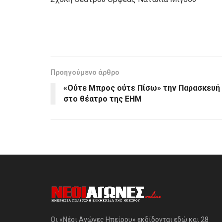
Προηγούμενο άρθρο
«Ούτε Μπρος ούτε Πίσω» την Παρασκευή
στο θέατρο της ΕΗΜ
Οι «Νέοι Αγώνες Ηπείρου» εκδίδονται εδώ και 28