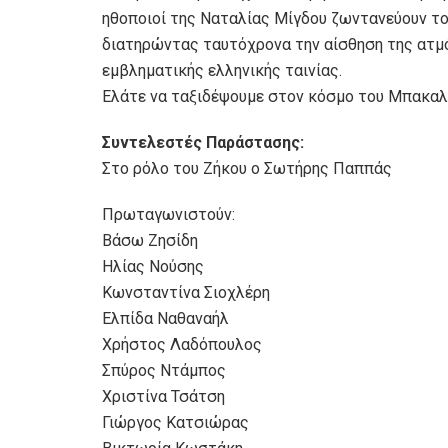
ηθοποιοί της Ναταλίας Μίγδου ζωντανεύουν το
διατηρώντας ταυτόχρονα την αίσθηση της ατμ
εμβληματικής ελληνικής ταινίας.
Ελάτε να ταξιδέψουμε στον κόσμο του Μπακαλ
Σ
υ
ντελεστ
έ
ς
Π
α
ρ
ά
στ
α
σης
:
Στο ρόλο του Ζήκου ο Σωτήρης Παππάς
Πρωταγωνιστούν:
Βάσω Ζησίδη
Ηλίας Νούσης
Κωνσταντίνα Σιοχλέρη
Ελπίδα Ναθαναήλ
Χρήστος Λαδόπουλος
Σπύρος Ντάμπος
Χριστίνα Τσάτση
Γιώργος Κατσιώρας