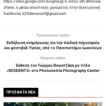
https://sites.google.com/disigma.gr/o-xoros-sth-dhmosia-
sfaira/, ή μέσω αποστολής μηνύματος στην ηλεκτρονική
διεύθυνση: k25danceconf@gmail.com.
Προηγούμενο άρθρο
Εκδήλωση ενημέρωσης για την παιδική παχυσαρκία
και φεστιβάλ Υγείας, από το Πανεπιστήμιο Ιωαννίνων
Επόμενο άρθρο
Έκθεση του Γιώργου Βογιατζάκη με τίτλο
«RESIDENTS» στο Photometria Photography Center
ΠΡΌΣΦΑΤΑ ΝΈΑ