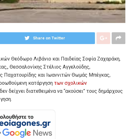
Share on Twitter
ικών Θεόδωρο Λιβάνιο και Παιδείας Σοφία Ζαχαράκη,
κας,, Θεσσαλονίκης Στέλιος Αγγελούδης,
ας Παχατουρίδης και Ιωαννιτών Θωμάς Μπέγκας,
 προωθούμενη κατάργηση
των σχολικών
ν δείχνει διατεθειμένα να “ακούσει” τους δημάρχους
ργηση.