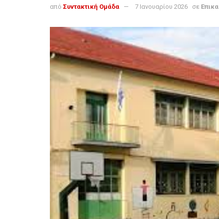
από
Συντακτική Ομάδα
7 Ιανουαρίου 2026
σε
Επικα