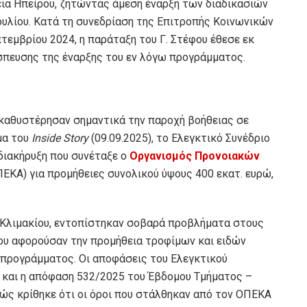
ια Ηπείρου, ζητώντας άμεση έναρξη των διαδικασιών
υλίου. Κατά τη συνεδρίαση της Επιτροπής Κοινωνικών
τεμβρίου 2024, η παράταξη του Γ. Στέφου έθεσε εκ
ίσπευσης της έναρξης του εν λόγω προγράμματος.
 καθυστέρησαν σημαντικά την παροχή βοήθειας σε
μα του
Inside Story
(09.09.2025), το Ελεγκτικό Συνέδριο
διακήρυξη που συνέταξε ο
Οργανισμός Προνοιακών
ΕΚΑ) για προμήθειες συνολικού ύψους 400 εκατ. ευρώ,
΄ Κλιμακίου, εντοπίστηκαν σοβαρά προβλήματα στους
ου αφορούσαν την προμήθεια τροφίμων και ειδών
υ προγράμματος. Οι αποφάσεις του Ελεγκτικού
υ και η απόφαση 532/2025 του Έβδομου Τμήματος –
ώς κρίθηκε ότι οι όροι που στάλθηκαν από τον ΟΠΕΚΑ