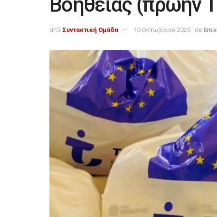
Βοήθειας (πρώην 
από
Συντακτική Ομάδα
10 Οκτωβρίου 2025
σε
Επι