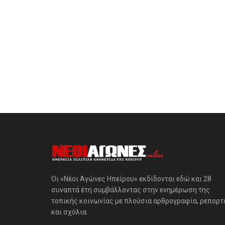
Οι «Νέοι Αγώνες Ηπείρου» εκδίδονται εδώ και 28
συναπτά έτη συμβάλλοντας στην ενημέρωση της
τοπικής κοινωνίας με πλούσια αρθρογραφία, ρεπορτ
και σχόλια.