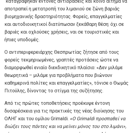
καταγράφηκαν έντονες αντιδράσεις και κοινό αίτημα να
αποτραπεί η μετατροπή του λιμανιού σε ζώνη βαριάς
βιομηχανικής δραστηριότητας. Φορείς, επαγγελματίες
και αυτοδιοικητικοί διατύπωσαν ξεκάθαρη θέση: όχι σε
βαριές και οχλούσες χρήσεις, ναι σε τουριστικές και
ήπιες υποδομές.
Ο αντιπεριφερειάρχης Θεσπρωτίας ζήτησε από τους
φορείς τεκμηριωμένες, γραπτές προτάσεις ώστε να
διαμορφωθεί ενιαίο διεκδικητικό πλαίσιο: «Δεν μιλάμε
θεωρητικά – μιλάμε για προβλήματα που βιώνουν
καθημερινά πολίτες και επαγγελματίες», τόνισε ο Θωμάς
Πιτούλης, δίνοντας το στίγμα της συζήτησης.
Από τις πρώτες τοποθετήσεις προέκυψε έντονη
δυσαρέσκεια για τις πρακτικές της νέας διοίκησης του
ΟΛΗΓ και του ομίλου Grimaldi.
«Ο
Grimaldi
προσπαθεί να
διώξει τους πάντες και να μείνει μόνος του στο λιμάνι»,