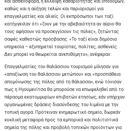
και ασθενοφόρα, η έλλειψη καθαριότητας και υποδομών,
καθώς και η αύξηση τελών και περιορισμοί για
επαγγελματίες και αλιείς. Οι εκπρόσωποι των ταξί
κατήγγειλαν ότι «ζουν με την αβεβαιότητα αν αύριο θα
τους αφήσουν να προσεγγίσουν τις πύλες», ζητώντας
σαφές καθεστώς πρόσβασης. «Το ταξί είναι δημόσια
υπηρεσία – εξυπηρετεί τουρίστες, πολίτες, ασθενείς.
Δεν μπορεί να θεωρείται ανεπιθύμητο», ανέφεραν.
Επαγγελματίες του θαλάσσιου τουρισμού μίλησαν για
«απαξίωση του θαλάσσιου μετώπου» και «προσπάθεια
απομόνωσης της πόλης από τη θάλασσα», ενώ τόνισαν
πως η Ηγουμενίτσα θα μπορούσε να επωφεληθεί από το
πέρασμα εκατομμυρίων επιβατών ετησίως, εάν υπήρχαν
οργανωμένες δράσεις διασύνδεσης του λιμένα με την
τοπική αγορά. Πρότειναν ενημερωτικό σημείο, δωρεάν
κυκλική μεταφορά προς τα εμπορικά και πολιτιστικά
σημεία της πόλης και προβολή τοπικών προϊόντων για