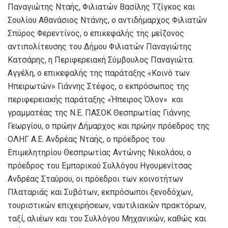
Παναγιώτης Νταής, Φιλιατών Βασίλης Τζίγκος και
Σουλίου Αθανάσιος Ντάνης, ο αντιδήμαρχος Φιλιατών
Σπύρος Φερεντίνος, ο επικεφαλής της μείζονος
αντιπολίτευσης του Δήμου Φιλιατών Παναγιώτης
Κατσάρης, η Περιφερειακή Σύμβουλος Παναγιώτα
Αγγέλη, ο επικεφαλής της παράταξης «Κοινό των
Ηπειρωτών» Γιάννης Στέφος, ο εκπρόσωπος της
περιφερειακής παράταξης «Ήπειρος Όλον» και
γραμματέας της Ν.Ε. ΠΑΣΟΚ Θεσπρωτίας Γιάννης
Γεωργίου, ο πρώην Δήμαρχος και πρώην πρόεδρος της
ΟΛΗΓ Α.Ε. Ανδρέας Νταής, ο πρόεδρος του
Επιμελητηρίου Θεσπρωτίας Αντώνης Νικολάου, ο
πρόεδρος του Εμπορικού Συλλόγου Ηγουμενίτσας
Ανδρέας Σταύρου, οι πρόεδροι των κοινοτήτων
Πλαταριάς και Συβότων, εκπρόσωποι ξενοδόχων,
τουριστικών επιχειρήσεων, ναυτιλιακών πρακτόρων,
ταξί, αλιέων και του Συλλόγου Μηχανικών, καθώς και