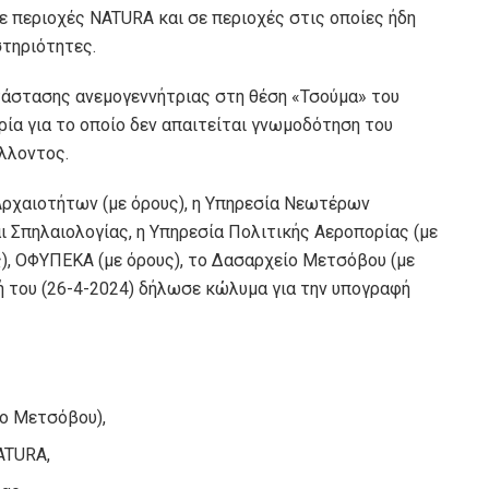
σε περιοχές NATURA και σε περιοχές στις οποίες ήδη
τηριότητες.
ατάστασης ανεμογεννήτριας στη θέση «Τσούμα» του
ρία για το οποίο δεν απαιτείται γνωμοδότηση του
λλοντος.
Αρχαιοτήτων (με όρους), η Υπηρεσία Νεωτέρων
 Σπηλαιολογίας, η Υπηρεσία Πολιτικής Αεροπορίας (με
υς), ΟΦΥΠΕΚΑ (με όρους), το Δασαρχείο Μετσόβου (με
ή του (26-4-2024) δήλωσε κώλυμα για την υπογραφή
μο Μετσόβου),
ATURA,