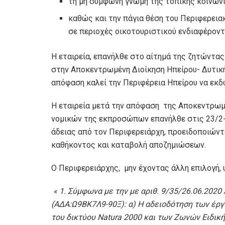
τη μη σύμφωνη γνώμη της τοπικής κοινων
καθώς και την πάγια θέση του Περιφερεια
σε περιοχές οικοτουριστικού ενδιαφέρον
Η εταιρεία, επανήλθε στο αίτημά της ζητώντας
στην Αποκεντρωμένη Διοίκηση Ηπείρου- Δυτικής
απόφαση καλεί την Περιφέρεια Ηπείρου να εκδ
Η εταιρεία μετά την απόφαση της Αποκεντρωμ
νομικών της εκπροσώπων επανήλθε στις 23/2-
άδειας από τον Περιφερειάρχη, προειδοποιώντ
καθήκοντος και καταβολή αποζημιώσεων.
Ο Περιφερειάρχης, μην έχοντας άλλη επιλογή,
« 1. Σύμφωνα με την με αριθ. 9/35/26.06.202
(ΑΔΑ:Ω9ΒΚ7Λ9-90Ξ): α) Η αδειοδότηση των έργ
του δικτύου Natura 2000 και των Ζωνών Ειδικ