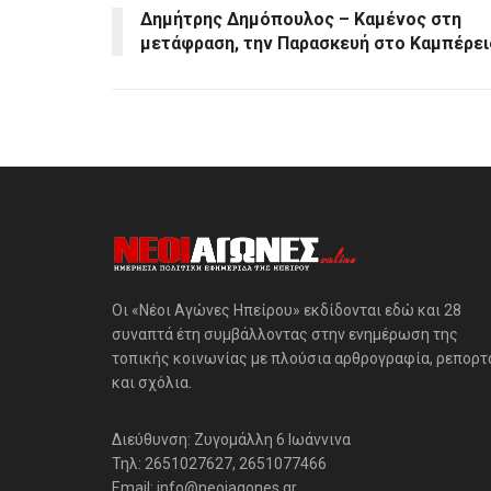
Δημήτρης Δημόπουλος – Καμένος στη
μετάφραση, την Παρασκευή στο Καμπέρει
Οι «Νέοι Αγώνες Ηπείρου» εκδίδονται εδώ και 28
συναπτά έτη συμβάλλοντας στην ενημέρωση της
τοπικής κοινωνίας με πλούσια αρθρογραφία, ρεπορτ
και σχόλια.
Διεύθυνση: Ζυγομάλλη 6 Ιωάννινα
Τηλ: 2651027627, 2651077466
Email: info@neoiagones.gr