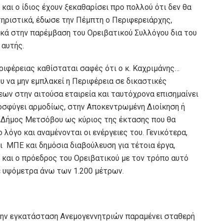
και ο ίδιος έχουν ξεκαθαρίσει προ πολλού ότι δεν θα
τηριστικά, έδωσε την Πέμπτη ο Περιφερειάρχης,
κά στην παρέμβαση του Ορειβατικού Συλλόγου δια του
αυτής.
ιφέρειας καθίσταται σαφές ότι ο κ. Καχριμάνης…
υ να μην εμπλακεί η Περιφέρεια σε δικαστικές
ων στην αιτούσα εταιρεία και ταυτόχρονα επισημαίνει
ροσφύγει αρμοδίως, στην Αποκεντρωμένη Διοίκηση ή
ο Δήμος Μετσόβου ως κύριος της έκτασης που θα
λόγο και αναμένονται οι ενέργειες του. Γενικότερα,
ι ΜΠΕ και δημόσια διαβούλευση για τέτοια έργα,
 και ο πρόεδρος του Ορειβατικού με τον τρόπο αυτό
ε υψόμετρα άνω των 1.200 μέτρων.
 την εγκατάσταση Ανεμογεννητριών παραμένει σταθερή