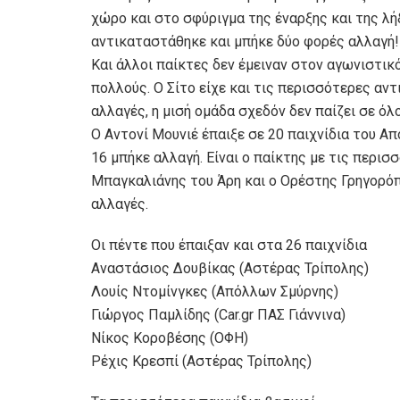
χώρο και στο σφύριγμα της έναρξης και της λή
αντικαταστάθηκε και μπήκε δύο φορές αλλαγή!
Και άλλοι παίκτες δεν έμειναν στον αγωνιστικ
πολλούς. Ο Σίτο είχε και τις περισσότερες αντ
αλλαγές, η μισή ομάδα σχεδόν δεν παίζει σε όλο
Ο Αντονί Μουνιέ έπαιξε σε 20 παιχνίδια του Α
16 μπήκε αλλαγή. Είναι ο παίκτης με τις περι
Μπαγκαλιάνης του Άρη και ο Ορέστης Γρηγορόπο
αλλαγές.
Οι πέντε που έπαιξαν και στα 26 παιχνίδια
Αναστάσιος Δουβίκας (Αστέρας Τρίπολης)
Λουίς Ντομίνγκες (Απόλλων Σμύρνης)
Γιώργος Παμλίδης (Car.gr ΠΑΣ Γιάννινα)
Νίκος Κοροβέσης (ΟΦΗ)
Ρέχις Κρεσπί (Αστέρας Τρίπολης)