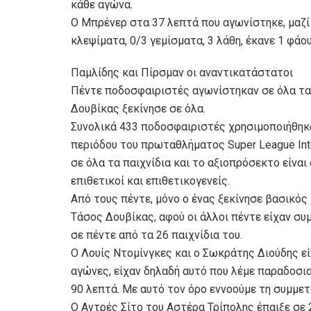
κάθε αγώνα.
Ο Μπρένερ στα 37 λεπτά που αγωνίστηκε, μαζί μ
κλεψίματα, 0/3 γεμίσματα, 3 λάθη, έκανε 1 φάου
Παμλίδης και Πίρσμαν οι αναντικατάστατοι
Πέντε ποδοσφαιριστές αγωνίστηκαν σε όλα τα
Δουβίκας ξεκίνησε σε όλα.
Συνολικά 433 ποδοσφαιριστές χρησιμοποιήθηκα
περιόδου του πρωταθλήματος Super League Int
σε όλα τα παιχνίδια και το αξιοπρόσεκτο είνα
επιθετικοί και επιθετικογενείς.
Από τους πέντε, μόνο ο ένας ξεκίνησε βασικός κ
Τάσος Δουβίκας, αφού οι άλλοι πέντε είχαν σ
σε πέντε από τα 26 παιχνίδια του.
Ο Λουίς Ντομίνγκες και ο Σωκράτης Διούδης εί
αγώνες, είχαν δηλαδή αυτό που λέμε παραδοσια
90 λεπτά. Με αυτό τον όρο εννοούμε τη συμμετ
Ο Αντρές Σίτο του Αστέρα Τρίπολης έπαιξε σε 