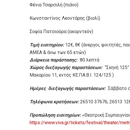
Φένια Τσαρσιλή (πιάνο)
Κωνσταντίνος Λεοντάρης (βιολί)
Σοφία Πατσιούρα (ακορντεόν)
Τιμή εισιτηρίου:
12€, 8€ (άνεργοι, φοιτητές, πα
ΑΜΕΑ & άνω των 65 ετών)
Διάρκεια παράστασης:
80 λεπτά
Χώρος διεξαγωγής παραστάσεων:
“Σκηνή 125”
Μακαρίου 11, εντός ΚΕ.ΠΑ.Β.Ι. 124/125 )
Ημέρες διεξαγωγής παραστάσεων:
Σάββατο σ
Τηλέφωνα κρατήσεων:
26510 37676, 26513 12
Προπώληση εισιτηρίων:
«Θεατρική Συμπαιγνία»
https://www.viva.gr/tickets/festival/theater/met