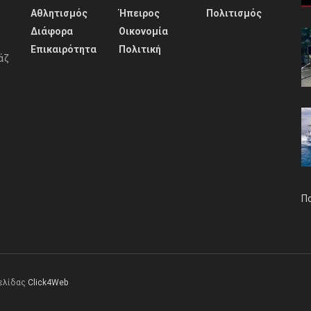
Αθλητισμός
Ήπειρος
Πολιτισμός
Διάφορα
Οικονομία
Επικαιρότητα
Πολιτική
άζ
Π
σελίδας
Click4Web