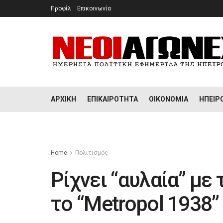
Προφίλ
Επικοινωνία
ΑΡΧΙΚΉ
ΕΠΙΚΑΙΡΌΤΗΤΑ
ΟΙΚΟΝΟΜΊΑ
ΉΠΕΙΡ
Home
Πολιτισμός
Ρίχνει “αυλαία” με
το “Metropol 1938”