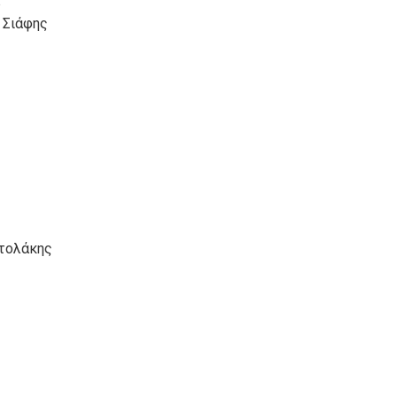
 Σιάφης
στολάκης