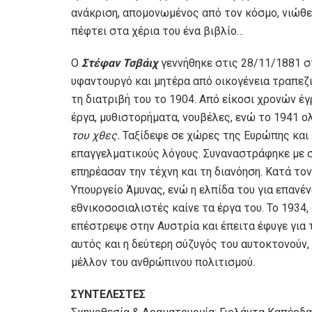
ανάκριση, απομονωμένος από τον κόσμο, νιώθει
πέφτει στα χέρια του ένα βιβλίο…
Ο
Στέφαν Τσβάιχ
γεννήθηκε στις 28/11/1881 σ
υφαντουργό και μητέρα από οικογένεια τραπεζ
τη διατριβή του το 1904. Από είκοσι χρονών έγ
έργα, μυθιστορήματα, νουβέλες, ενώ το 1941 
του χθες.
Ταξίδεψε σε χώρες της Ευρώπης και 
επαγγελματικούς λόγους. Συναναστράφηκε με 
επηρέασαν την τέχνη και τη διανόηση. Κατά το
Υπουργείο Άμυνας, ενώ η ελπίδα του για επανέ
εθνικοσοσιαλιστές καίνε τα έργα του. Το 1934,
επέστρεψε στην Αυστρία και έπειτα έφυγε για τ
αυτός και η δεύτερη σύζυγός του αυτοκτονούν,
μέλλον του ανθρώπινου πολιτισμού.
ΣΥΝΤΕΛΕΣΤΕΣ