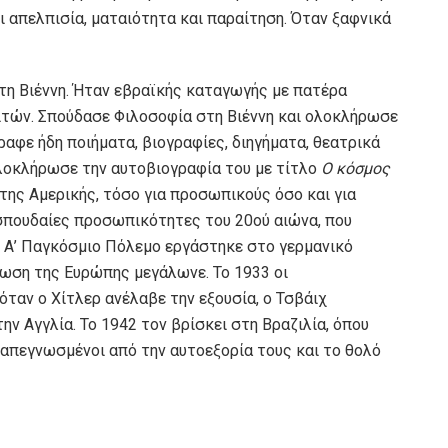
 απελπισία, ματαιότητα και παραίτηση. Όταν ξαφνικά
τη Βιέννη. Ήταν εβραϊκής καταγωγής με πατέρα
ιτών. Σπούδασε Φιλοσοφία στη Βιέννη και ολοκλήρωσε
ραφε ήδη ποιήματα, βιογραφίες, διηγήματα, θεατρικά
ολοκλήρωσε την αυτοβιογραφία του με τίτλο
Ο κόσμος
της Αμερικής, τόσο για προσωπικούς όσο και για
σπουδαίες προσωπικότητες του 20ού αιώνα, που
ν Α’ Παγκόσμιο Πόλεμο εργάστηκε στο γερμανικό
νωση της Ευρώπης μεγάλωνε. Το 1933 οι
 όταν ο Χίτλερ ανέλαβε την εξουσία, ο Τσβάιχ
ην Αγγλία. Το 1942 τον βρίσκει στη Βραζιλία, όπου
 απεγνωσμένοι από την αυτοεξορία τους και το θολό