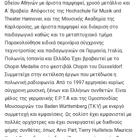
Ωδείου Αθηνών με άριστα παμψηφεί, χρυσό μετάλλιο και
Α΄ Βραβείο. Απόφοιτος της Ηοchschule für Musik und
Theater Hannover, και της Μουσικής Ακαδημία της
Καρλσρούης, με άριστα παμψηφεί και διάκριση στο
παιδαγωγικό καθώς και το μεταπτυχιακό τμήμα.
Παρακολούθησε ειδικά σεμινάρια σύγχρονης
τεχνοτροπίας και παιδαγωγικών σε Γερμανία, Ιταλία,
Πολωνία, Ισπανία και Ελλάδα. Έχει βραβευτεί με το
Chopin Medallie στο φεστιβάλ Chopin του Düsseldorf.
Συμμετείχε στην εκτέλεση έργων που μετέδωσε η
πολωνική ραδιοφωνία. Από το 1997 ερμηνεύει κυρίως
σύγχρονη μουσική, ξένων και Ελλήνων συνθετών. Eίναι
μέλος της γερμανικής Ε.Ρ.Τ.Α και της Ομοσπονδίας
Μουσουργών του Baden Württemberg (T.K.V) με ενεργό
συμμετοχή και εμφανίσεις. Ως σολίστ έχει εμφανιστεί με
πολλές ορχήστρες και έχει συνεργαστεί με διεθνούς
φήμης συνθέτες, όπως Arvo Pärt, Tierry Huilletκαι Mauricio