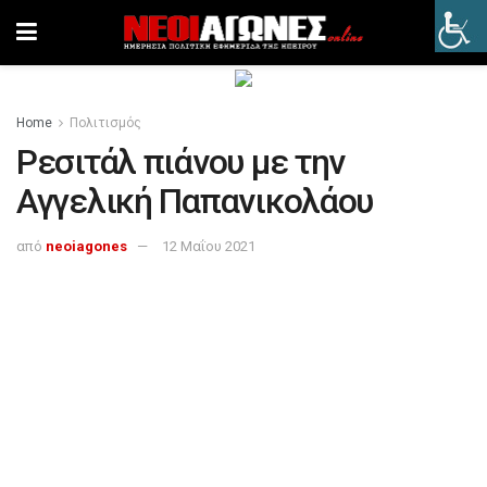
Home
Πολιτισμός
Ρεσιτάλ πιάνου με την
Αγγελική Παπανικολάου
από
neoiagones
12 Μαΐου 2021