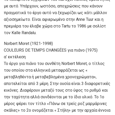
με αυτό. Υπάρχουν, ωστόσο, αποχρώσεις που κάνουν
πραγματικά το έργο αυτό να ξεχωρίζει ως κάτι μάλλον
αξιοσημείωτο. Είναι αφιερωμένο στην Anne Tuur και η
πρεμιέρα του έλαβε χώρα στο Tartu το 1986 με σολίστ
τον Kalle Randalu.
Norbert Moret (1921-1998)
COULEURS DE TEMPS CHANGÉES για πιάνο (1975)
α’ εκτέλεση
Το έργο για πιάνο του συνθέτη Norbert Moret, ο τίτλος
του οποίου στα ελληνικά μεταφράζεται ως «
μεταβληθέντα ή μεταβεβλημένα χρονοχρώματα»,
αποτελείται από 3 μέρη. Στην ουσία είναι 3 διαφορετικές
εικόνες. Διαφέρουν μεταξύ τους στο ύφος το ρυθμό και
την ταχύτητα αλλά συνδέονται με το ίδιο υλικό. Το 1ο
μέρος φέρει τον τίτλο «Πάνω σε τρείς ροζ μαρμάρινες
σκάλες» το 2ο ονομάζεται « Στήλη» με την αρχαία έννοια