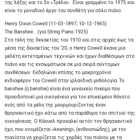
της λέξης και το 3ο «Τρέλα» . Είναι γραμμένο το 1975 και
είναι το μοναδικό έργο του συνθέτη για σόλο πιάνο.
Henry Dixon Cowell (11-03-1897, 10-12-1965)
The Banshee… (για String Piano 1925)
Στα τέλη της δεκαετίας του 1910 και στις αρχές έως τα
μέσα της δεκαετίας του ’20, ο Henry Cowell έκανε μια
μελέτη εκτεταμένων τεχνικών και ήχων διαθέσιμων στο
πιάνο και τις ενσωμάτωσε σε μια σειρά σύντομων
συνθέσεων. Eκδηλώνει επίσης το μακροχρόνιο
ενδιαφέρον του Cowell στην ιρλανδική μυθολογία. Το
banshee (ή banshie) είναι ένα γυναικείο πνεύμα που
προειδοποιεί μια οικογένεια για τον επικείμενο θάνατο
ενός από τα μέλη της μουρμουρίζοντας έναν
θρησκευτικό ήχο κάτω από τα παράθυρα του σπιτιού της
οικογένειας. Ο Κάουελ προκαλεί αυτόν τον θρησκευτικό
ήχο, που ονομάζεται «keening», (ενθουσιώδης), με τον
πιανίστα να χειρίζεται τις χορδές του πιάνου με τα