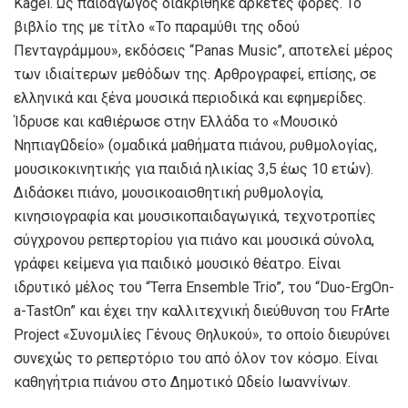
Kagel. Ως παιδαγωγός διακρίθηκε αρκετές φορές. Το
βιβλίο της με τίτλο «Το παραμύθι της οδού
Πενταγράμμου», εκδόσεις “Panas Music”, αποτελεί μέρος
των ιδιαίτερων μεθόδων της. Αρθρογραφεί, επίσης, σε
ελληνικά και ξένα μουσικά περιοδικά και εφημερίδες.
Ίδρυσε και καθιέρωσε στην Ελλάδα το «Μουσικό
ΝηπιαγΩδείο» (ομαδικά μαθήματα πιάνου, ρυθμολογίας,
μουσικοκινητικής για παιδιά ηλικίας 3,5 έως 10 ετών).
Διδάσκει πιάνο, μουσικoαισθητική ρυθμολογία,
κινησιογραφία και μουσικοπαιδαγωγικά, τεχνοτροπίες
σύγχρονου ρεπερτορίου για πιάνο και μουσικά σύνολα,
γράφει κείμενα για παιδικό μουσικό θέατρο. Είναι
ιδρυτικό μέλος του “Terra Ensemble Trio”, του “Duo-ErgOn-
a-TastOn” και έχει την καλλιτεχνική διεύθυνση του FrArte
Project «Συνομιλίες Γένους Θηλυκού», το οποίο διευρύνει
συνεχώς το ρεπερτόριο του από όλον τον κόσμο. Είναι
καθηγήτρια πιάνου στο Δημοτικό Ωδείο Ιωαννίνων.