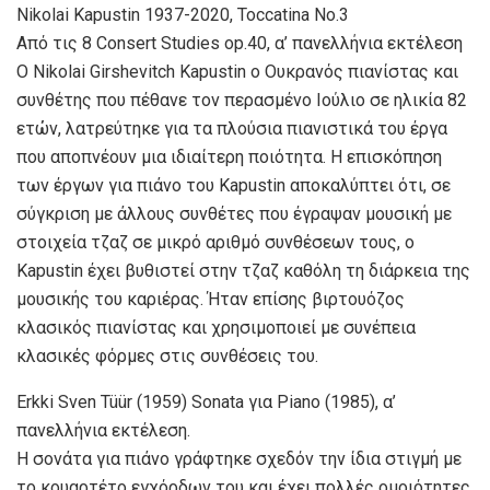
Nikolai Kapustin 1937-2020, Toccatina Νο.3
Από τις 8 Consert Studies op.40, α’ πανελλήνια εκτέλεση
Ο Nikolai Girshevitch Kapustin ο Ουκρανός πιανίστας και
συνθέτης που πέθανε τον περασμένο Ιούλιο σε ηλικία 82
ετών, λατρεύτηκε για τα πλούσια πιανιστικά του έργα
που αποπνέουν μια ιδιαίτερη ποιότητα. Η επισκόπηση
των έργων για πιάνο του Kapustin αποκαλύπτει ότι, σε
σύγκριση με άλλους συνθέτες που έγραψαν μουσική με
στοιχεία τζαζ σε μικρό αριθμό συνθέσεων τους, ο
Kapustin έχει βυθιστεί στην τζαζ καθόλη τη διάρκεια της
μουσικής του καριέρας. Ήταν επίσης βιρτουόζος
κλασικός πιανίστας και χρησιμοποιεί με συνέπεια
κλασικές φόρμες στις συνθέσεις του.
Erkki Sven Tüür (1959) Sonata για Piano (1985), α’
πανελλήνια εκτέλεση.
H σονάτα για πιάνο γράφτηκε σχεδόν την ίδια στιγμή με
το κουαρτέτο εγχόρδων του και έχει πολλές ομοιότητες