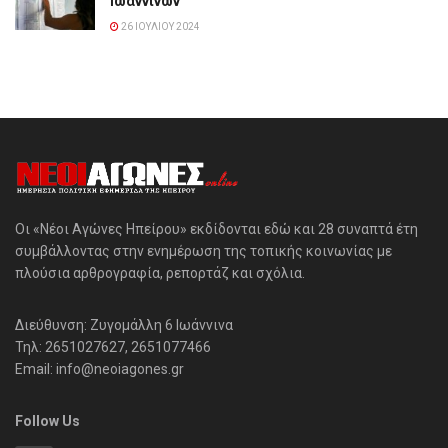
Ιωαννίνων
26 ΙΟΥΛΊΟΥ 2024
Οι «Νέοι Αγώνες Ηπείρου» εκδίδονται εδώ και 28 συναπτά έτη
συμβάλλοντας στην ενημέρωση της τοπικής κοινωνίας με
πλούσια αρθρογραφία, ρεπορτάζ και σχόλια.
Διεύθυνση: Ζυγομάλλη 6 Ιωάννινα
Τηλ: 2651027627, 2651077466
Email: info@neoiagones.gr
Follow Us