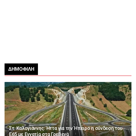
ΔΗΜΟΦΙΛΉ
Στ. Καλογιάννης: Ήττα για την Ήπειρο η σύνδεση του
Ε65 με Εγνατία στα Γρεβενά