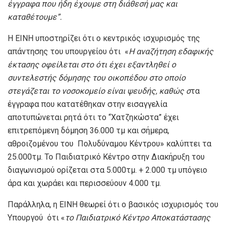
έγγραφα που ήδη έχουμε στη διάθεσή μας και
καταθέτουμε
”
.
Η ΕΙΝΗ υποστηρίζει ότι ο κεντρικός ισχυρισμός της
απάντησης του υπουργείου ότι «
Η αναζήτηση εδαφικής
έκτασης οφείλεται στο ότι έχει εξαντληθεί ο
συντελεστής δόμησης του οικοπέδου στο οποίο
στεγάζεται το
νοσοκομείο
είναι ψευδής
, καθώς σ
τα
έγγραφα που κατατέθηκαν στην εισαγγελία
αποτυπώνεται ρητά ότι το “Χατζηκώστα” έχει
επιτρεπόμενη δόμηση 36.000 τμ και σήμερα,
αθροιζομένου του Πολυδύναμου Κέντρου» καλύπτει τα
25.000τμ. Το Παιδιατρικό Κέντρο στην Διακήρυξη του
διαγωνισμού ορίζεται στα 5.000τμ. + 2.000 τμ υπόγειο
άρα και χωράει και περισσεύουν 4.000 τμ.
Παράλληλα, η ΕΙΝΗ θεωρεί ότι ο βασικός ισχυρισμός του
Υπουργού ότι «
το Παιδιατρικό Κέντρο Αποκατάστασης