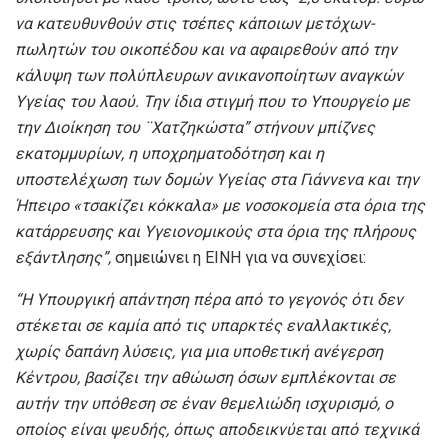
να κατευθυνθούν στις τσέπες κάποιων μετόχων-
πωλητών του οικοπέδου και να αφαιρεθούν από την
κάλυψη των πολύπλευρων ανικανοποίητων αναγκών
Υγείας του λαού. Την ίδια στιγμή που το Υπουργείο με
την Διοίκηση του
¨Χατζηκώστα”
στήνουν μπίζνες
εκατομμυρίων, η υποχρηματοδότηση και η
υποστελέχωση των δομών Υγείας στα Γιάννενα και την
Ήπειρο «τσακίζει κόκκαλα» με νοσοκομεία στα όρια της
κατάρρευσης και Υγειονομικούς στα όρια της πλήρους
εξάντλησης
”,
σημειώνει η ΕΙΝΗ για να συνεχίσει:
“
Η Υπουργική απάντηση πέρα από το γεγονός ότι δεν
στέκεται σε καμία από τις υπαρκτές εναλλακτικές,
χωρίς δαπάνη λύσεις, για μια υποθετική ανέγερση
Κέντρου, βασίζει την αθώωση όσων εμπλέκονται σε
αυτήν την υπόθεση σε έναν θεμελιώδη ισχυρισμό, ο
οποίος είναι ψευδής, όπως αποδεικνύεται από τεχνικά