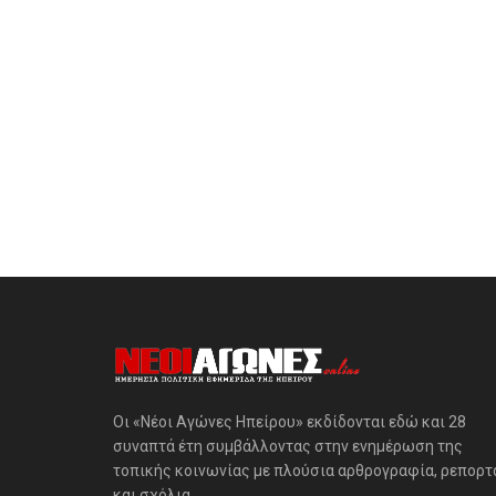
Οι «Νέοι Αγώνες Ηπείρου» εκδίδονται εδώ και 28
συναπτά έτη συμβάλλοντας στην ενημέρωση της
τοπικής κοινωνίας με πλούσια αρθρογραφία, ρεπορτ
και σχόλια.