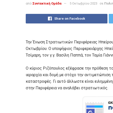
από
Συντακτική Ομάδα
5 Οκτωβρίου 2023
σε
Πολι
Share on Facebook
Την Ένωση Στρατιωτικών Περιφέρειας Ηπείρου
Οκτωβρίου. Ο υποψήφιος Περιφερειάρχης Ηπεί
Τσίμαρη, τον γ.γ. Βασίλη Παππά, τον Ταμία Γιάν
Ο κύριος Ριζόπουλος εξέφρασε την πρόθεση του
ιεραρχία και δομή με στόχο την αντιμετώπιση
καταστροφές. Γι αυτό άλλωστε είναι ειλημμέν
στην Περιφέρεια να αναλάβει στρατιωτικός.