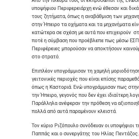
Από την πλευρά τους οι εκπρόσωποι της Ένωση
υποψήφιου Περιφερειάρχη ενώ έθεσαν και δικά
τους ζητήματα, όπως η αναβάθμιση των μηχαν
στην Ήπειρο τα οχήματα και τα μηχανήματα είν
κατώτερα σε σχέση με αυτά που επιχειρούν σ
ποτέ η σύμβαση που προέβλεπε πως μέσω ΕΣΠΑ
Περιφέρειες μπορούσαν να αποκτήσουν καινού
στο στρατό.
Επιπλέον υπογράμμισαν τη χαμηλή μοριοδότηση
γειτονικές περιοχές που είναι επίσης παραμεθ
όπως η Καστοριά. Ενώ υπογράμμισαν πως στην 
την Ήπειρο, γεγονός που δεν έχει ιδιαίτερη λογι
Παράλληλα ανέφεραν την πρόθεση να αξιοποιηθ
πολλά από αυτά παραμένουν κλειστά.
Τον κύριο Ριζόπουλο συνόδευαν οι υποψήφιοι 
Παππάς και ο συνεργάτης του Ηλίας Πεντάζος.