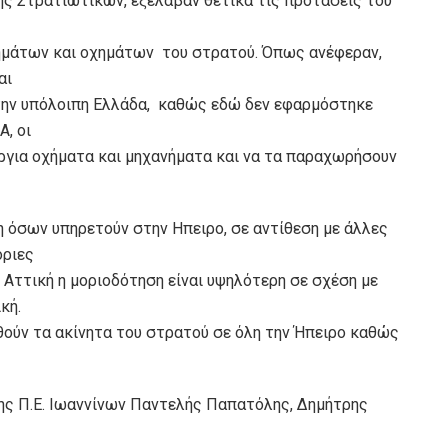
ς Στρατιωτικών, εξέλαβαν θετικά τις προτάσεις του
ημάτων και οχημάτων του στρατού. Όπως ανέφεραν,
αι
την υπόλοιπη Ελλάδα, καθώς εδώ δεν εφαρμόστηκε
, οι
ργια οχήματα και μηχανήματα και να τα παραχωρήσουν
 όσων υπηρετούν στην Ηπειρο, σε αντίθεση με άλλες
όριες
Αττική η μοριοδότηση είναι υψηλότερη σε σχέση με
κή.
ούν τα ακίνητα του στρατού σε όλη την Ήπειρο καθώς
της Π.Ε. Ιωαννίνων Παντελής Παπατόλης, Δημήτρης