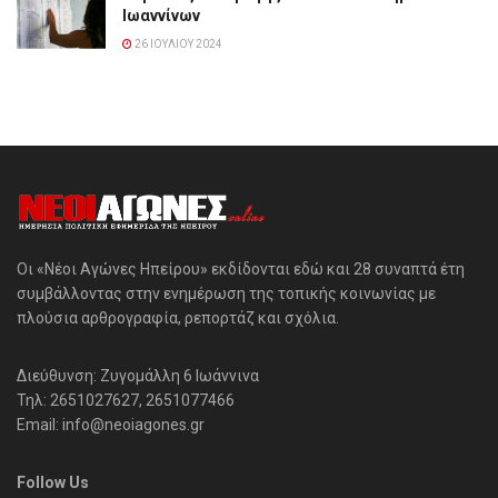
Ιωαννίνων
26 ΙΟΥΛΊΟΥ 2024
Οι «Νέοι Αγώνες Ηπείρου» εκδίδονται εδώ και 28 συναπτά έτη
συμβάλλοντας στην ενημέρωση της τοπικής κοινωνίας με
πλούσια αρθρογραφία, ρεπορτάζ και σχόλια.
Διεύθυνση: Ζυγομάλλη 6 Ιωάννινα
Τηλ: 2651027627, 2651077466
Email: info@neoiagones.gr
Follow Us