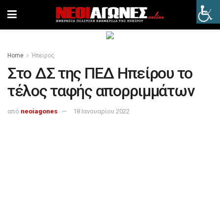
Home
Ήπειρος
Στο ΔΣ της ΠΕΔ Ηπείρου το
τέλος ταφής απορριμμάτων
από
neoiagones
18 Ιανουαρίου 2022