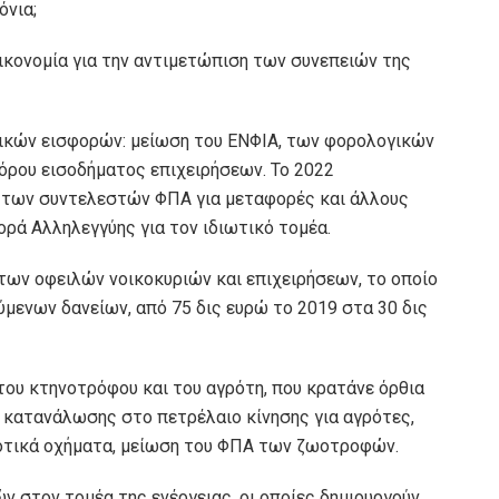
όνια;
οικονομία για την αντιμετώπιση των συνεπειών της
ικών εισφορών: μείωση του ΕΝΦΙΑ, των φορολογικών
όρου εισοδήματος επιχειρήσεων. Το 2022
 των συντελεστών ΦΠΑ για μεταφορές και άλλους
ορά Αλληλεγγύης για τον ιδιωτικό τομέα.
 των οφειλών νοικοκυριών και επιχειρήσεων, το οποίο
ύμενων δανείων, από 75 δις ευρώ το 2019 στα 30 δις
 του κτηνοτρόφου και του αγρότη, που κρατάνε όρθια
υ κατανάλωσης στο πετρέλαιο κίνησης για αγρότες,
οτικά οχήματα, μείωση του ΦΠΑ των ζωοτροφών.
ν στον τομέα της ενέργειας, οι οποίες δημιουργούν