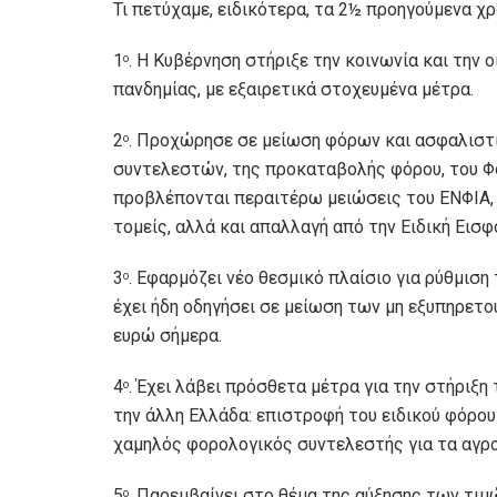
Τι πετύχαμε, ειδικότερα, τα 2½ προηγούμενα χρ
1
. Η Κυβέρνηση στήριξε την κοινωνία και την 
ο
πανδημίας, με εξαιρετικά στοχευμένα μέτρα.
2
. Προχώρησε σε μείωση φόρων και ασφαλιστ
ο
συντελεστών, της προκαταβολής φόρου, του Φ
προβλέπονται περαιτέρω μειώσεις του ΕΝΦΙΑ,
τομείς, αλλά και απαλλαγή από την Ειδική Εισφ
3
. Εφαρμόζει νέο θεσμικό πλαίσιο για ρύθμιση
ο
έχει ήδη οδηγήσει σε μείωση των μη εξυπηρετο
ευρώ σήμερα.
4
. Έχει λάβει πρόσθετα μέτρα για την στήριξη
ο
την άλλη Ελλάδα: επιστροφή του ειδικού φόρο
χαμηλός φορολογικός συντελεστής για τα αγρ
5
. Παρεμβαίνει στο θέμα της αύξησης των τιμώ
ο