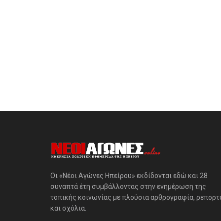
Οι «Νέοι Αγώνες Ηπείρου» εκδίδονται εδώ και 28
συναπτά έτη συμβάλλοντας στην ενημέρωση της
τοπικής κοινωνίας με πλούσια αρθρογραφία, ρεπορτ
και σχόλια.