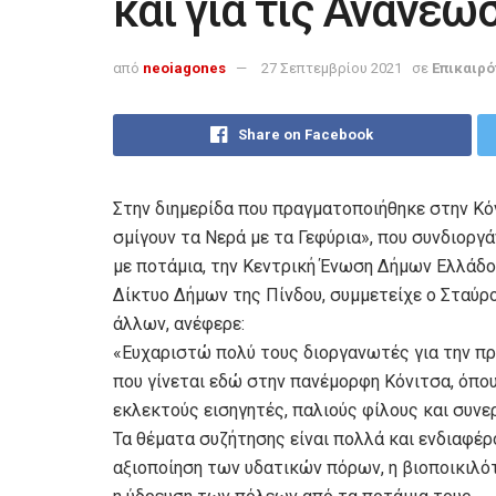
και για τις Ανανεώ
από
neoiagones
27 Σεπτεμβρίου 2021
σε
Επικαιρό
Share on Facebook
Στην διημερίδα που πραγματοποιήθηκε στην Κόν
σμίγουν τα Νερά με τα Γεφύρια», που συνδιορ
με ποτάμια, την Κεντρική Ένωση Δήμων Ελλάδο
Δίκτυο Δήμων της Πίνδου, συμμετείχε ο Σταύρο
άλλων, ανέφερε:
«Ευχαριστώ πολύ τους διοργανωτές για την πρ
που γίνεται εδώ στην πανέμορφη Κόνιτσα, όπου
εκλεκτούς εισηγητές, παλιούς φίλους και συνε
Τα θέματα συζήτησης είναι πολλά και ενδιαφέρο
αξιοποίηση των υδατικών πόρων, η βιοποικιλότ