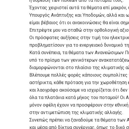
η ύδρευση των πόλεων από τα ποτάμια τους.
Έχοντας χειριστεί αυτά τα θέματα επί μακρό
Υπουργός Ανάπτυξης και Υποδομών, αλλά και 
είμαι βέβαιος ότι οι ανακοινώσεις θα είναι σημ
Επιτρέψτε μου να σταθώ στην ορθολογική αξιο
Οι πρόσφατες αυξήσεις στην τιμή του ηλεκτρικ
προβληματίσουν για το ενεργειακό δυναμικό τη
Κατά συνέπεια, τα θέματα των Ανανεώσιμων Π
υπό το πρίσμα των γενικότερων ανακατατάξεω
διαμορφώνονται στο πλαίσιο της κλιματικής α
Βλέπουμε πολλές φορές κάποιους συμπολίτες 
αστήρικτα, κάθε πρόταση για την χωροθέτηση 
και λαογράφο ακούσαμε να ισχυρίζεται ότι δεν
όλα τα πλατάνια κατά μήκος του ποταμού! Οι Α
μόνον οφέλη έχουν να προσφέρουν στην εθνική 
στην αντιμετώπιση της κλιματικής αλλαγής.
Συνεπώς πρέπει να ξαναδούμε τα θέματα των Α
και μέσα από δίκτυα συνέργιας, όπως το δικό 