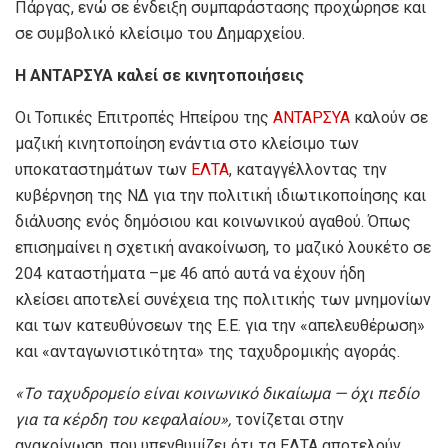
Πάργας, ενώ σε ένδειξη συμπαράστασης προχώρησε και
σε συμβολικό κλείσιμο του Δημαρχείου.
Η ΑΝΤΑΡΣΥΑ καλεί σε κινητοποιήσεις
Οι Τοπικές Επιτροπές Ηπείρου της
ΑΝΤΑΡΣΥΑ
καλούν σε
μαζική κινητοποίηση ενάντια στο κλείσιμο των
υποκαταστημάτων των
ΕΛΤΑ
, καταγγέλλοντας την
κυβέρνηση της ΝΔ για την πολιτική ιδιωτικοποίησης και
διάλυσης ενός δημόσιου και κοινωνικού αγαθού. Όπως
επισημαίνει η σχετική ανακοίνωση, το μαζικό λουκέτο σε
204 καταστήματα –με 46 από αυτά να έχουν ήδη
κλείσει αποτελεί συνέχεια της πολιτικής των μνημονίων
και των κατευθύνσεων της Ε.Ε. για την «απελευθέρωση»
και «ανταγωνιστικότητα» της ταχυδρομικής αγοράς.
«Το ταχυδρομείο είναι κοινωνικό δικαίωμα — όχι πεδίο
για τα κέρδη του κεφαλαίου»,
τονίζεται στην
ανακοίνωση, που υπενθυμίζει ότι τα ΕΛΤΑ αποτελούν