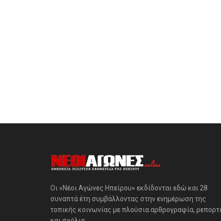
Οι «Νέοι Αγώνες Ηπείρου» εκδίδονται εδώ και 28
συναπτά έτη συμβάλλοντας στην ενημέρωση της
τοπικής κοινωνίας με πλούσια αρθρογραφία, ρεπορτ
και σχόλια.