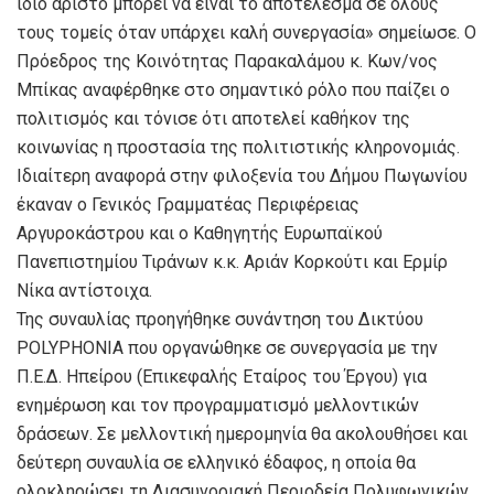
ίδιο άριστο μπορεί να είναι το αποτέλεσμα σε όλους
τους τομείς όταν υπάρχει καλή συνεργασία» σημείωσε. Ο
Πρόεδρος της Κοινότητας Παρακαλάμου κ. Κων/νος
Μπίκας αναφέρθηκε στο σημαντικό ρόλο που παίζει ο
πολιτισμός και τόνισε ότι αποτελεί καθήκον της
κοινωνίας η προστασία της πολιτιστικής κληρονομιάς.
Ιδιαίτερη αναφορά στην φιλοξενία του Δήμου Πωγωνίου
έκαναν ο Γενικός Γραμματέας Περιφέρειας
Αργυροκάστρου και ο Καθηγητής Ευρωπαϊκού
Πανεπιστημίου Τιράνων κ.κ. Αριάν Κορκούτι και Ερμίρ
Νίκα αντίστοιχα.
Της συναυλίας προηγήθηκε συνάντηση του Δικτύου
POLYPHONIA που οργανώθηκε σε συνεργασία με την
Π.Ε.Δ. Ηπείρου (Επικεφαλής Εταίρος του Έργου) για
ενημέρωση και τον προγραμματισμό μελλοντικών
δράσεων. Σε μελλοντική ημερομηνία θα ακολουθήσει και
δεύτερη συναυλία σε ελληνικό έδαφος, η οποία θα
ολοκληρώσει τη Διασυνοριακή Περιοδεία Πολυφωνικών