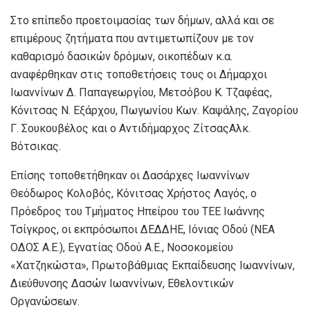
Στο επίπεδο προετοιμασίας των δήμων, αλλά και σε
επιμέρους ζητήματα που αντιμετωπίζουν με τον
καθαρισμό δασικών δρόμων, οικοπέδων κ.α.
αναφέρθηκαν στις τοποθετήσεις τους οι Δήμαρχοι
Ιωαννίνων Δ. Παπαγεωργίου, Μετσόβου Κ. Τζαφέας,
Κόνιτσας Ν. Εξάρχου, Πωγωνίου Κων. Καψάλης, Ζαγορίου
Γ. Σουκουβέλος και ο Αντιδήμαρχος ΖίτσαςΑλκ.
Βότσικας.
Επίσης τοποθετήθηκαν οι Δασάρχες Ιωαννίνων
Θεόδωρος Κολοβός, Κόνιτσας Χρήστος Λαγός, ο
Πρόεδρος του Τμήματος Ηπείρου του ΤΕΕ Ιωάννης
Τσίγκρος, οι εκπρόσωποι ΔΕΔΔΗΕ, Ιόνιας Οδού (ΝΕΑ
ΟΔΟΣ Α.Ε.), Εγνατίας Οδού Α.Ε., Νοσοκομείου
«Χατζηκώστα», Πρωτοβάθμιας Εκπαίδευσης Ιωαννίνων,
Διεύθυνσης Δασών Ιωαννίνων, Εθελοντικών
Οργανώσεων.