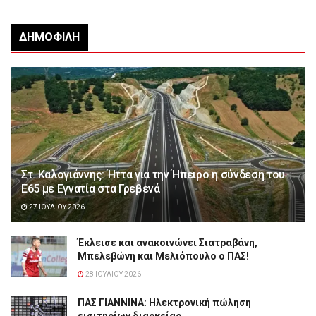
ΔΗΜΟΦΙΛΉ
Στ. Καλογιάννης: Ήττα για την Ήπειρο η σύνδεση του
Ε65 με Εγνατία στα Γρεβενά
27 ΙΟΥΛΊΟΥ 2026
Έκλεισε και ανακοινώνει Σιατραβάνη,
Μπελεβώνη και Μελιόπουλο ο ΠΑΣ!
28 ΙΟΥΛΊΟΥ 2026
ΠΑΣ ΓΙΑΝΝΙΝΑ: Hλεκτρονική πώληση
εισιτηρίων διαρκείας