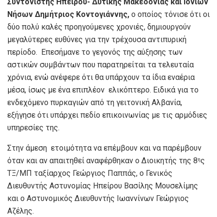
Συντονιστής Ηπείρου- Δυτικής Μακεδονίας και Ιονίων
Νήσων Δημήτριος Κοντογιάννης,
ο οποίος τόνισε ότι οι
δύο πολύ καλές προηγούμενες χρονιές, δημιουργούν
μεγαλύτερες ευθύνες για την τρέχουσα αντιπυρική
περίοδο. Επεσήμανε το γεγονός της αύξησης των
αστικών συμβάντων που παρατηρείται τα τελευταία
χρόνια, ενώ ανέφερε ότι θα υπάρχουν τα ίδια εναέρια
μέσα, ίσως με ένα επιπλέον ελικόπτερο. Ειδικά για το
ενδεχόμενο πυρκαγιών από τη γειτονική Αλβανία,
εξήγησε ότι υπάρχει πεδίο επικοινωνίας με τις αρμόδιες
υπηρεσίες της.
Στην άμεση ετοιμότητα να επέμβουν και να παρέμβουν
όταν και αν απαιτηθεί αναφέρθηκαν ο Διοικητής της 8
ς
η
ΤΞ/ΜΠ ταξίαρχος Γεώργιος Παππάς, ο Γενικός
Διευθυντής Αστυνομίας Ηπείρου Βασίλης Μουσελίμης
και ο Αστυνομικός Διευθυντής Ιωαννίνων Γεώργιος
Αζέλης.