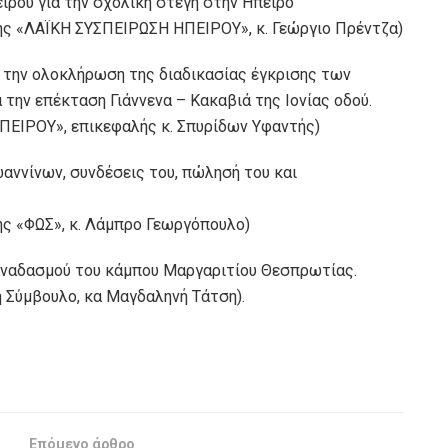
είρου για την σχολική στέγη στην Ήπειρο
ης «ΛΑΪΚΗ ΣΥΣΠΕΙΡΩΣΗ ΗΠΕΙΡΟΥ», κ. Γεώργιο Πρέντζα)
 την ολοκλήρωση της διαδικασίας έγκρισης των
την επέκταση Γιάννενα – Κακαβιά της Ιονίας οδού.
ΠΕΙΡΟΥ», επικεφαλής κ. Σπυρίδων Υφαντής)
ωαννίνων, συνδέσεις του, πώλησή του και
ης «ΦΩΣ», κ. Λάμπρο Γεωργόπουλο)
 αναδασμού του κάμπου Μαργαριτίου Θεσπρωτίας.
 Σύμβουλο, κα Μαγδαληνή Τάτση).
Επόμενο άρθρο