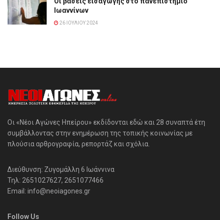
Οι βάσεις εισαγωγής στο πανεπιστήμιο
Ιωαννίνων
26 ΙΟΥΛΊΟΥ 2024
Οι «Νέοι Αγώνες Ηπείρου» εκδίδονται εδώ και 28 συναπτά έτη
συμβάλλοντας στην ενημέρωση της τοπικής κοινωνίας με
πλούσια αρθρογραφία, ρεπορτάζ και σχόλια.
Διεύθυνση: Ζυγομάλλη 6 Ιωάννινα
Τηλ: 2651027627, 2651077466
Email: info@neoiagones.gr
Follow Us