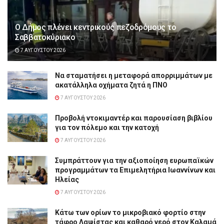
Ο Δήμος πλένει κεντρικούς πεζοδρόμους το
Σαββατοκύριακο
7 ΑΥΓΟΎΣΤΟΥ 2026
Να σταματήσει η μεταφορά απορριμμάτων με
ακατάλληλα οχήματα ζητά η ΠΝΟ
7 ΑΥΓΟΎΣΤΟΥ 2026
Προβολή ντοκιμαντέρ και παρουσίαση βιβλίου
για τον πόλεμο και την κατοχή
7 ΑΥΓΟΎΣΤΟΥ 2026
Συμπράττουν για την αξιοποίηση ευρωπαϊκών
προγραμμάτων τα Επιμελητήρια Ιωαννίνων και
Ηλείας
7 ΑΥΓΟΎΣΤΟΥ 2026
Κάτω των ορίων το μικροβιακό φορτίο στην
τάφρο Λαψίστας και καθαρό νερό στον Καλαμά