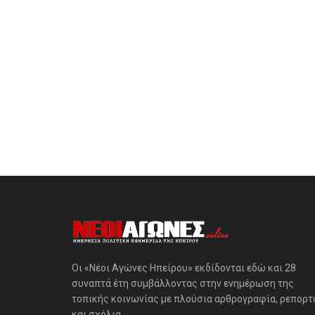
Οι «Νέοι Αγώνες Ηπείρου» εκδίδονται εδώ και 28
συναπτά έτη συμβάλλοντας στην ενημέρωση της
τοπικής κοινωνίας με πλούσια αρθρογραφία, ρεπορτ
και σχόλια.