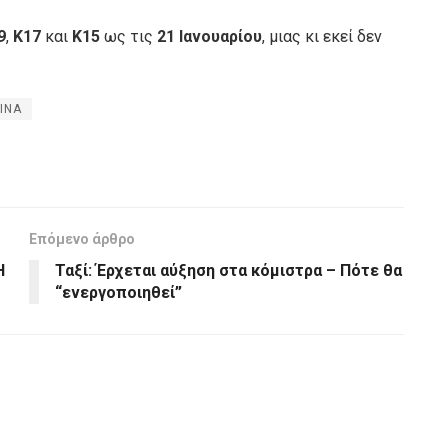
9
,
Κ17
και
Κ15
ως τις
21 Ιανουαρίου
, μιας κι εκεί δεν
ΙΝΑ
Επόμενο άρθρο
Η
Ταξί: Έρχεται αύξηση στα κόμιστρα – Πότε θα
“ενεργοποιηθεί”