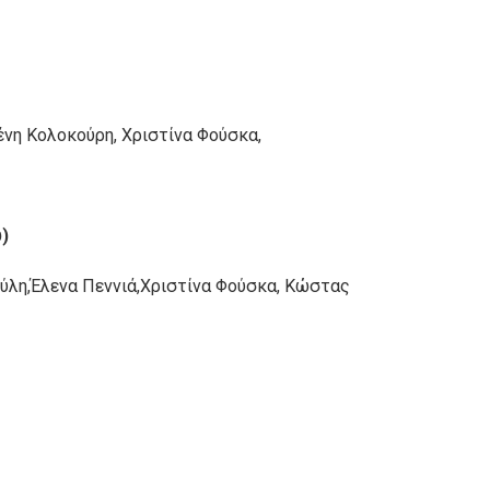
ένη Κολοκούρη, Χριστίνα Φούσκα,
υ)
ύλη,Έλενα Πεννιά,Χριστίνα Φούσκα, Κώστας