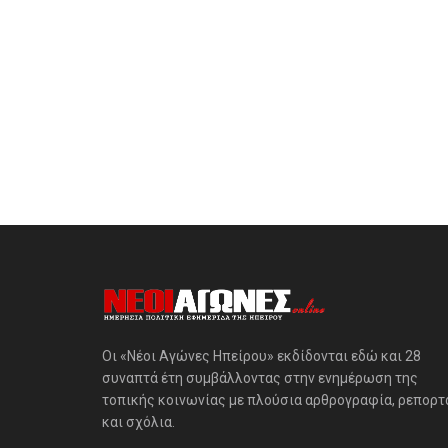
Οι «Νέοι Αγώνες Ηπείρου» εκδίδονται εδώ και 28
συναπτά έτη συμβάλλοντας στην ενημέρωση της
τοπικής κοινωνίας με πλούσια αρθρογραφία, ρεπορτ
και σχόλια.