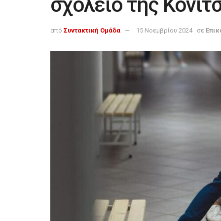
σχολείο της Κόνιτ
από
Συντακτική Ομάδα
15 Νοεμβρίου 2024
σε
Επικ