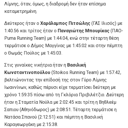
Λίμνης, όταν, όμως, η διαδρομή δεν ήταν επίσημα
καταμετρημένη.
Δεύτερος ήταν ο
Χαράλαμπος Πιτσώλης
(ΓΑΣ Ιλισός) με
1:40.56 και τρίτος ήταν ο
Παναγιώτης Μπουρίκας
(ΠΑΟ-
Puma Running Team) με 1:44.04, ενώ στην τέταρτη θέση
τερμάτισε ο Δήμος Μαγγίνας με 1:45:02 και στην πέμπτη
ο Θωμάς Πούλος με 1:45:03.
Στις γυναίκες νικήτρια ήταν η
Βασιλική
Κωνσταντινοπούλου
(Stoikos Running Team) με 1:57.42,
βελτιώνοντας την επίδοσή της στον Γύρο Λίμνης
Ιωαννίνων, καθώς πέρυσι είχε τερματίσει δεύτερη με
χρόνο 1:59.35 πίσω από τη Γκλόρια Πριβιλέτζιο. Δεύτερη
ήταν η Σταματία Νούλα με 2:02:45 και τρίτη η Βηθλεέμ
Σαπιου (Αθηνόδωρος) με 2:08:51. Τέταρτη τερμάτισε η
Νατάσα Σπανού (2:12:51) και πέμπτη η Βασιλική
Καραγεωργάκη με 2:15:38.