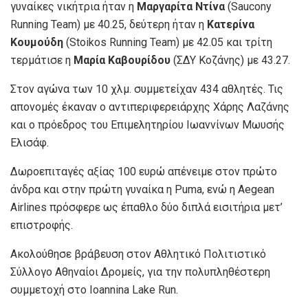
γυναίκες νικήτρια ήταν η
Μαργαρίτα Ντίνα
(Saucony
Running Team) με 40.25, δεύτερη ήταν η
Κατερίνα
Κουμούδη
(Stoikos Running Team) με 42.05 και τρίτη
τερμάτισε η
Μαρία Καβουρίδου
(ΣΔΥ Κοζάνης) με 43.27.
Στον αγώνα των 10 χλμ. συμμετείχαν 434 αθλητές. Τις
απονομές έκαναν ο αντιπεριφερειάρχης Χάρης Λαζάνης
και ο πρόεδρος του Επιμελητηρίου Ιωαννίνων Μωυσής
Ελισάφ.
Δωροεπιταγές αξίας 100 ευρώ απένειμε στον πρώτο
άνδρα και στην πρώτη γυναίκα η Puma, ενώ η Aegean
Airlines πρόσφερε ως έπαθλο δύο διπλά εισιτήρια μετ’
επιστροφής.
Ακολούθησε βράβευση στον Αθλητικό Πολιτιστικό
Σύλλογο Αθηναίοι Δρομείς, για την πολυπληθέστερη
συμμετοχή στο Ioannina Lake Run.