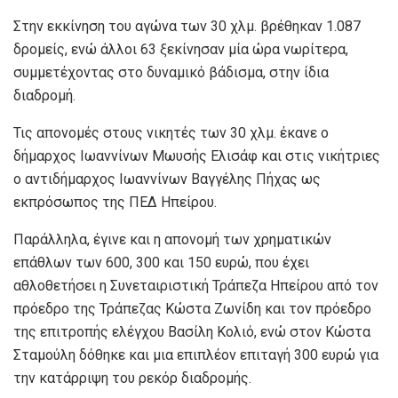
Στην εκκίνηση του αγώνα των 30 χλμ. βρέθηκαν 1.087
δρομείς, ενώ άλλοι 63 ξεκίνησαν μία ώρα νωρίτερα,
συμμετέχοντας στο δυναμικό βάδισμα, στην ίδια
διαδρομή.
Τις απονομές στους νικητές των 30 χλμ. έκανε ο
δήμαρχος Ιωαννίνων Μωυσής Ελισάφ και στις νικήτριες
ο αντιδήμαρχος Ιωαννίνων Βαγγέλης Πήχας ως
εκπρόσωπος της ΠΕΔ Ηπείρου.
Παράλληλα, έγινε και η απονομή των χρηματικών
επάθλων των 600, 300 και 150 ευρώ, που έχει
αθλοθετήσει η Συνεταιριστική Τράπεζα Ηπείρου από τον
πρόεδρο της Τράπεζας Κώστα Ζωνίδη και τον πρόεδρο
της επιτροπής ελέγχου Βασίλη Κολιό, ενώ στον Κώστα
Σταμούλη δόθηκε και μια επιπλέον επιταγή 300 ευρώ για
την κατάρριψη του ρεκόρ διαδρομής.