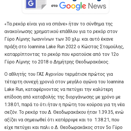
«Τα ρεκόρ είναι για να σπάνε» ήταν το σύνθημα της
ανακοίνωσης χρηματικού επάθλου για το ρεκόρ στον
Γύρο Λίμνης Ιωαννίνων των 30 χλμ. και αυτό έκανε
πράξη στο Ioannina Lake Run 2022 o Κώστας Σταμούλης,
καταρρίπτοντας το ρεκόρ που κρατούσε από τον 12ο
Γύρο Λίμνης το 2018 ο Δημήτρης Θεοδωρακάκος.
Ο αθλητής του ΓΑΣ Αγρινίου τερμάτισε πρώτος για
τέταρτη συνεχή χρονιά στον μεγάλο αγώνα του Ioannina
Lake Run, καταφέρνοντας να πετύχει την καλύτερη
επίδοση από καταβολής της διοργάνωσης με χρόνο με
1:38.01, παρά το ότι ήταν η πρώτη του κούρσα για τη νέα
σεζόν. Το ρεκόρ του Δ. Θεοδωρακάκου ήταν 1.39.35, ενώ
αξίζει να σημειωθεί ότι κατέρριψε και το 1:38.21, που
είχε πετύχει και παλι ο Δ. Θεοδωρακάκος στον 5ο Γύρο